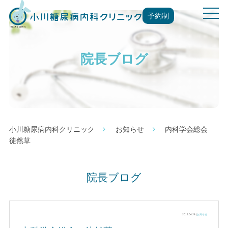
t
予約制
o
g
g
院長ブログ
l
e
n
a
v
i
g
小川糖尿病内科クリニック
お知らせ
内科学会総会
a
徒然草
t
i
o
院長ブログ
n
2019.04.28 |
お知らせ