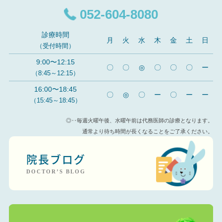
052-604-8080
診療時間
月
火
水
木
金
土
日
（受付時間）
9:00〜12:15
〇
〇
◎
〇
〇
〇
ー
（8:45～12:15）
16:00〜18:45
〇
◎
〇
ー
〇
ー
ー
（15:45～18:45）
◎‥毎週火曜午後、水曜午前は代務医師の診療となります。
通常より待ち時間が長くなることをご了承ください。
院長ブログ
DOCTOR’S BLOG