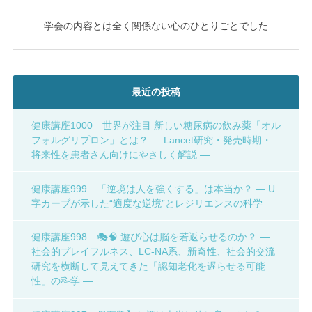
学会の内容とは全く関係ない心のひとりごとでした
最近の投稿
健康講座1000 世界が注目 新しい糖尿病の飲み薬「オル
フォルグリプロン」とは？ ― Lancet研究・発売時期・
将来性を患者さん向けにやさしく解説 ―
健康講座999 「逆境は人を強くする」は本当か？ ― U
字カーブが示した“適度な逆境”とレジリエンスの科学
健康講座998 🎭🧠 遊び心は脳を若返らせるのか？ ―
社会的プレイフルネス、LC-NA系、新奇性、社会的交流
研究を横断して見えてきた「認知老化を遅らせる可能
性」の科学 ―