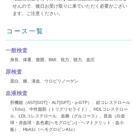
せんので、後日お受け取りに来ていただく必要がござい
ます。ご注意ください。
コース一覧
一般検査
身長、体重、腹囲、BMI、視力、聴力、血圧
尿検査
蛋白、糖、潜血、ウロビリノーゲン
血液検査
肝機能（AST[GOT]・ALT[GPT]・γ-GTP）、総コレステロール
（Tcho)、中性脂肪（トリグリセライド）、HDLコレステロー
ル、LDLコレステロール、血糖（グルコース）、貧血（白血
球・赤血球・血色素[ヘモグロビン]・ヘマトクリット・血小
板）、HbA1c（ヘモグロビンA1c）