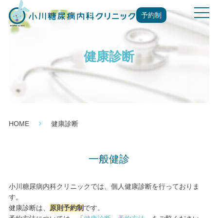
t
予約制
o
g
g
健康診断
l
e
n
a
v
i
g
HOME
健康診断
a
t
i
一般健診
o
n
小川糖尿病内科クリニックでは、個人健康診断を行っておりま
す。
健康診断は、
原則予約制
です。