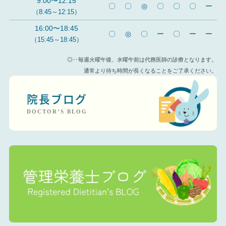
9:00〜12:15
〇
〇
◎
〇
〇
〇
ー
（8:45～12:15）
16:00〜18:45
〇
◎
〇
ー
〇
ー
ー
（15:45～18:45）
◎‥毎週火曜午後、水曜午前は代務医師の診療となります。
通常より待ち時間が長くなることをご了承ください。
院長ブログ
DOCTOR’S BLOG