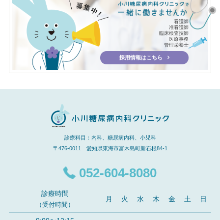
看護師
准看護師
臨床検査技師
医療事務
管理栄養士
採用情報はこちら
診療科目：内科、糖尿病内科、小児科
〒476-0011 愛知県東海市富木島町新石根84-1
052-604-8080
診療時間
月
火
水
木
金
土
日
（受付時間）