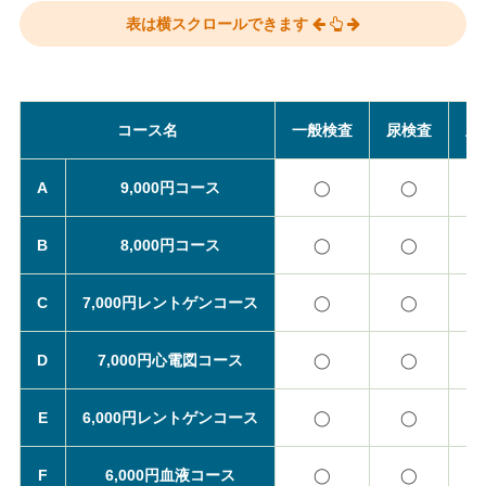
表は横スクロールできます
コース名
一般検査
尿検査
血
A
9,000円コース
◯
◯
B
8,000円コース
◯
◯
C
7,000円レントゲンコース
◯
◯
D
7,000円心電図コース
◯
◯
E
6,000円レントゲンコース
◯
◯
F
6,000円血液コース
◯
◯