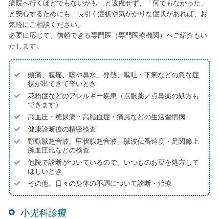
病院へ行くほどでもないかも…と遠慮せず、「何でもなかった」
と安心するためにも、長引く症状や気がかりな症状があれば、お
気軽にご相談ください。
必要に応じて、信頼できる専門医（専門医療機関）へご紹介もい
たします。
頭痛、腹痛、咳や鼻水、発熱、嘔吐・下痢などの急な症
状が出てきて辛いとき
花粉症などのアレルギー疾患（点眼薬／点鼻薬の処方も
できます）
高血圧・糖尿病・高脂血症・痛風などの生活習慣病
健康診断後の精密検査
頸動脈超音波、甲状腺超音波、脈波伝番速度・足関節上
腕血圧比などの検査
他院で診断がついているので、いつものお薬を処方して
ほしいとき
その他、日々の身体の不調について診断・治療
小児科診療