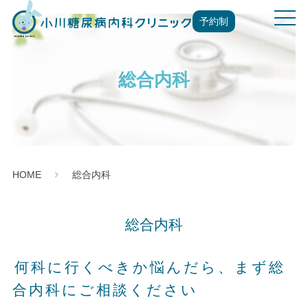
t
予約制
o
g
g
総合内科
l
e
n
a
v
i
g
HOME
総合内科
a
t
i
総合内科
o
n
何科に行くべきか悩んだら、まず総
合内科にご相談ください