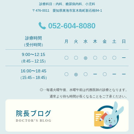
診療科目：内科、糖尿病内科、小児科
〒476-0011 愛知県東海市富木島町新石根84-1
052-604-8080
診療時間
月
火
水
木
金
土
日
（受付時間）
9:00〜12:15
〇
〇
◎
〇
〇
〇
ー
（8:45～12:15）
16:00〜18:45
〇
◎
〇
ー
〇
ー
ー
（15:45～18:45）
◎‥毎週火曜午後、水曜午前は代務医師の診療となります。
通常より待ち時間が長くなることをご了承ください。
院長ブログ
DOCTOR’S BLOG