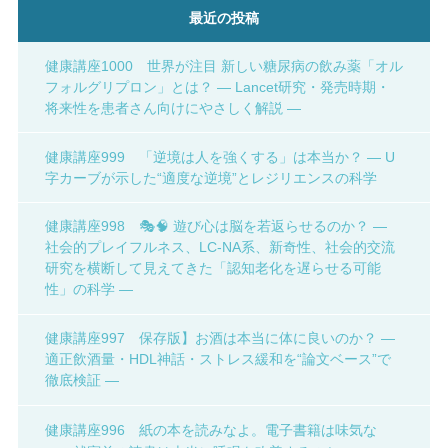
最近の投稿
健康講座1000 世界が注目 新しい糖尿病の飲み薬「オル
フォルグリプロン」とは？ ― Lancet研究・発売時期・
将来性を患者さん向けにやさしく解説 ―
健康講座999 「逆境は人を強くする」は本当か？ ― U
字カーブが示した“適度な逆境”とレジリエンスの科学
健康講座998 🎭🧠 遊び心は脳を若返らせるのか？ ―
社会的プレイフルネス、LC-NA系、新奇性、社会的交流
研究を横断して見えてきた「認知老化を遅らせる可能
性」の科学 ―
健康講座997 保存版】お酒は本当に体に良いのか？ ―
適正飲酒量・HDL神話・ストレス緩和を“論文ベース”で
徹底検証 ―
健康講座996 紙の本を読みなよ。電子書籍は味気な