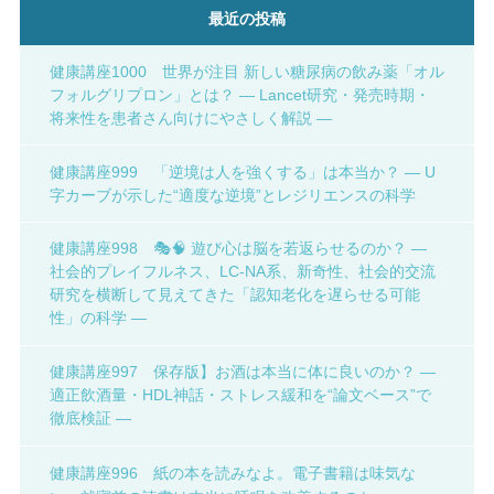
最近の投稿
健康講座1000 世界が注目 新しい糖尿病の飲み薬「オル
フォルグリプロン」とは？ ― Lancet研究・発売時期・
将来性を患者さん向けにやさしく解説 ―
健康講座999 「逆境は人を強くする」は本当か？ ― U
字カーブが示した“適度な逆境”とレジリエンスの科学
健康講座998 🎭🧠 遊び心は脳を若返らせるのか？ ―
社会的プレイフルネス、LC-NA系、新奇性、社会的交流
研究を横断して見えてきた「認知老化を遅らせる可能
性」の科学 ―
健康講座997 保存版】お酒は本当に体に良いのか？ ―
適正飲酒量・HDL神話・ストレス緩和を“論文ベース”で
徹底検証 ―
健康講座996 紙の本を読みなよ。電子書籍は味気な