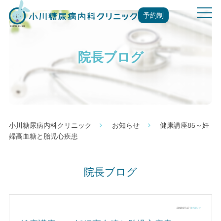
t
予約制
o
g
g
院長ブログ
l
e
n
a
v
i
g
小川糖尿病内科クリニック
お知らせ
健康講座85～妊
a
婦高血糖と胎児心疾患
t
i
o
院長ブログ
n
2019.07.17 |
お知らせ