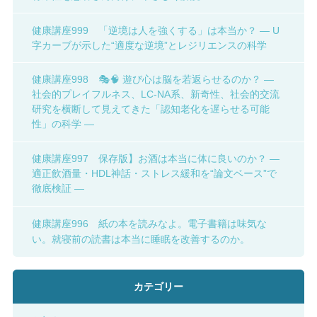
健康講座999 「逆境は人を強くする」は本当か？ ― U
字カーブが示した“適度な逆境”とレジリエンスの科学
健康講座998 🎭🧠 遊び心は脳を若返らせるのか？ ―
社会的プレイフルネス、LC-NA系、新奇性、社会的交流
研究を横断して見えてきた「認知老化を遅らせる可能
性」の科学 ―
健康講座997 保存版】お酒は本当に体に良いのか？ ―
適正飲酒量・HDL神話・ストレス緩和を“論文ベース”で
徹底検証 ―
健康講座996 紙の本を読みなよ。電子書籍は味気な
い。就寝前の読書は本当に睡眠を改善するのか。
カテゴリー