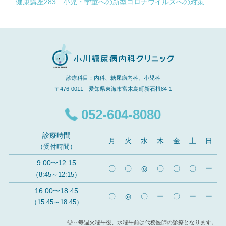
健康講座283 小児・学童への新型コロナウイルスへの対策
診療科目：内科、糖尿病内科、小児科
〒476-0011 愛知県東海市富木島町新石根84-1
052-604-8080
診療時間
月
火
水
木
金
土
日
（受付時間）
9:00〜12:15
〇
〇
◎
〇
〇
〇
ー
（8:45～12:15）
16:00〜18:45
〇
◎
〇
ー
〇
ー
ー
（15:45～18:45）
◎‥毎週火曜午後、水曜午前は代務医師の診療となります。