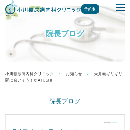
t
予約制
o
g
g
院長ブログ
l
e
n
a
v
i
g
小川糖尿病内科クリニック
お知らせ
天井画ギリギリ
a
間に合いそう！＠ATUSHI
t
i
o
院長ブログ
n
2019.08.28 |
お知らせ