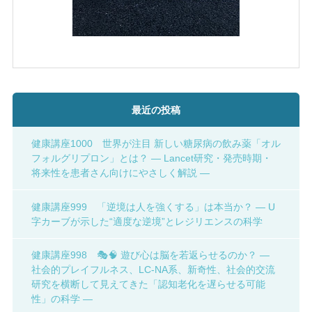
最近の投稿
健康講座1000 世界が注目 新しい糖尿病の飲み薬「オル
フォルグリプロン」とは？ ― Lancet研究・発売時期・
将来性を患者さん向けにやさしく解説 ―
健康講座999 「逆境は人を強くする」は本当か？ ― U
字カーブが示した“適度な逆境”とレジリエンスの科学
健康講座998 🎭🧠 遊び心は脳を若返らせるのか？ ―
社会的プレイフルネス、LC-NA系、新奇性、社会的交流
研究を横断して見えてきた「認知老化を遅らせる可能
性」の科学 ―