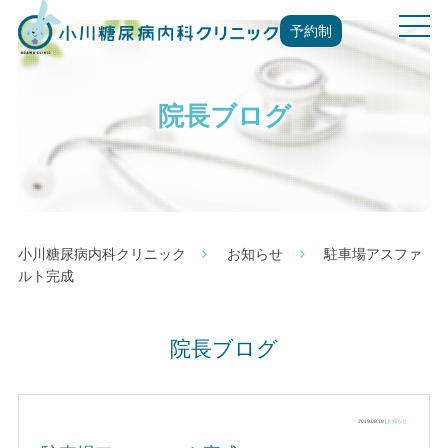
t
予約制
o
g
g
院長ブログ
l
e
n
a
v
i
g
小川糖尿病内科クリニック
お知らせ
駐車場アスファ
a
ルト完成
t
i
o
院長ブログ
n
2019.08.18 |
お知らせ