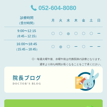
052-604-8080
診療時間
月
火
水
木
金
土
日
（受付時間）
9:00〜12:15
〇
〇
◎
〇
〇
〇
ー
（8:45～12:15）
16:00〜18:45
〇
◎
〇
ー
〇
ー
ー
（15:45～18:45）
◎‥毎週火曜午後、水曜午前は代務医師の診療となります。
通常より待ち時間が長くなることをご了承ください。
院長ブログ
DOCTOR’S BLOG