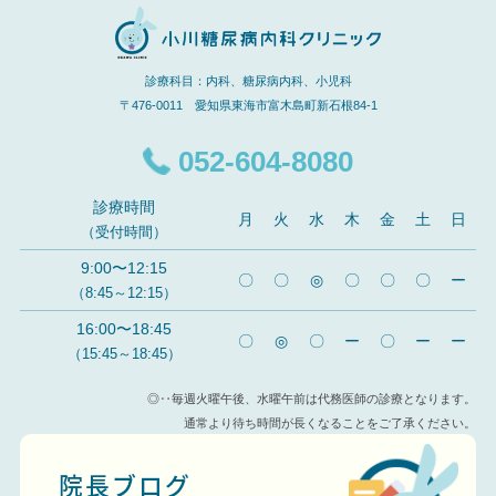
診療科目：内科、糖尿病内科、小児科
〒476-0011 愛知県東海市富木島町新石根84-1
052-604-8080
診療時間
月
火
水
木
金
土
日
（受付時間）
9:00〜12:15
〇
〇
◎
〇
〇
〇
ー
（8:45～12:15）
16:00〜18:45
〇
◎
〇
ー
〇
ー
ー
（15:45～18:45）
◎‥毎週火曜午後、水曜午前は代務医師の診療となります。
通常より待ち時間が長くなることをご了承ください。
院長ブログ