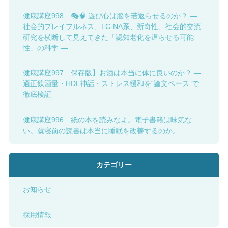
健康講座998 🎭🧠 遊び心は脳を若返らせるのか？ ―
社会的プレイフルネス、LC-NA系、新奇性、社会的交流
研究を横断して見えてきた「認知老化を遅らせる可能
性」の科学 ―
健康講座997 保存版】お酒は本当に体に良いのか？ ―
適正飲酒量・HDL神話・ストレス緩和を“論文ベース”で
徹底検証 ―
健康講座996 紙の本を読みなよ。電子書籍は味気な
い。就寝前の読書は本当に睡眠を改善するのか。
カテゴリー
お知らせ
採用情報