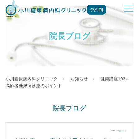
t
予約制
o
g
g
院長ブログ
l
e
n
a
v
i
g
小川糖尿病内科クリニック
お知らせ
健康講座103～
a
高齢者糖尿病診療のポイント
t
i
o
院長ブログ
n
2019.09.13 |
お知らせ