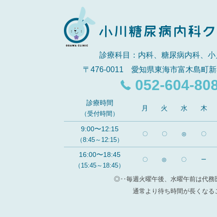
診療科目：内科、糖尿病内科、小
〒476-0011 愛知県東海市富木島町新
052-604-80
診療時間
月
火
水
木
（受付時間）
9:00〜12:15
〇
〇
◎
〇
（8:45～12:15）
16:00〜18:45
〇
◎
〇
ー
（15:45～18:45）
◎‥毎週火曜午後、水曜午前は代務
通常より待ち時間が長くなる