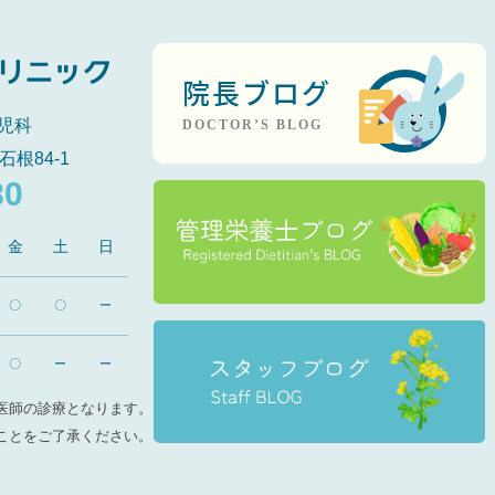
院長ブログ
児科
DOCTOR’S BLOG
石根84-1
80
金
土
日
〇
〇
ー
〇
ー
ー
医師の診療となります。
ことをご了承ください。