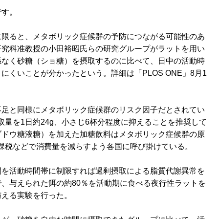
です。
限ると、メタボリック症候群の予防につながる可能性のあ
研究科准教授の小田裕昭氏らの研究グループがラットを用い
係なく砂糖（ショ糖）を摂取するのに比べて、日中の活動時
くいことが分かったという。詳細は「PLOS ONE」8月1
足と同様にメタボリック症候群のリスク因子だとされてい
取量を1日約24g、小さじ6杯分程度に抑えることを推奨して
ブドウ糖液糖）を加えた加糖飲料はメタボリック症候群の原
課税などで消費量を減らすよう各国に呼び掛けている。
を活動時間帯に制限すれば過剰摂取による脂質代謝異常を
、与えられた餌の約80％を活動期に食べる夜行性ラットを
与える実験を行った。