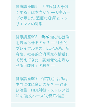
健康講座999 「逆境は人を強
くする」は本当か？ ― U字カー
ブが示した“適度な逆境”とレジ
リエンスの科学
健康講座998 🎭🧠 遊び心は脳
を若返らせるのか？ ― 社会的
プレイフルネス、LC-NA系、新
奇性、社会的交流研究を横断し
て見えてきた「認知老化を遅ら
せる可能性」の科学 ―
健康講座997 保存版】お酒は
本当に体に良いのか？ ― 適正
飲酒量・HDL神話・ストレス緩
和を“論文ベース”で徹底検証 ―