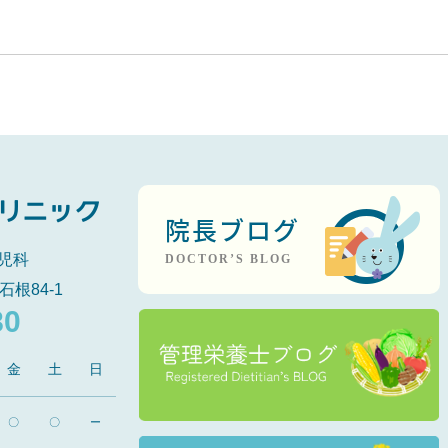
院長ブログ
児科
DOCTOR’S BLOG
石根84-1
80
金
土
日
〇
〇
ー