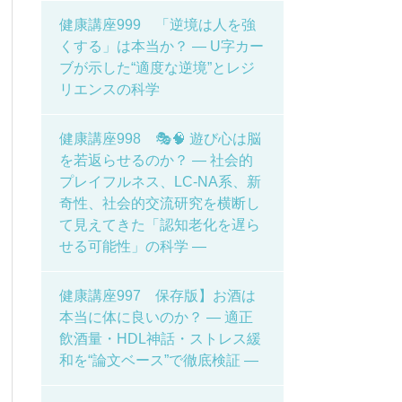
健康講座999 「逆境は人を強
くする」は本当か？ ― U字カー
ブが示した“適度な逆境”とレジ
リエンスの科学
健康講座998 🎭🧠 遊び心は脳
を若返らせるのか？ ― 社会的
プレイフルネス、LC-NA系、新
奇性、社会的交流研究を横断し
て見えてきた「認知老化を遅ら
せる可能性」の科学 ―
健康講座997 保存版】お酒は
本当に体に良いのか？ ― 適正
飲酒量・HDL神話・ストレス緩
和を“論文ベース”で徹底検証 ―