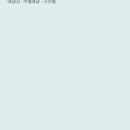
■
休診日
■
午後休診
■
その他