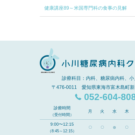
健康講座89～米国専門科の食事の見解
診療科目：内科、糖尿病内科、小
〒476-0011 愛知県東海市富木島町新
052-604-80
診療時間
月
火
水
木
（受付時間）
9:00〜12:15
〇
〇
◎
〇
（8:45～12:15）