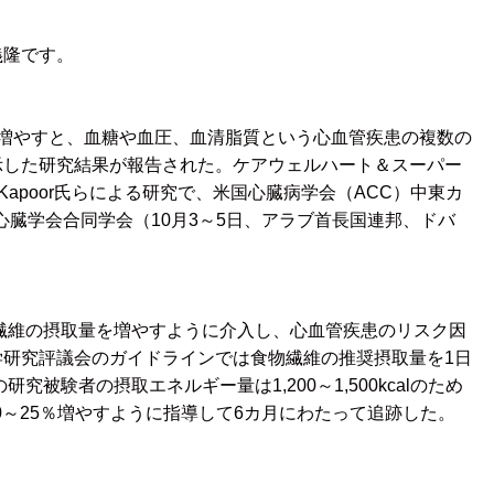
義隆です。
増やすと、血糖や血圧、血清脂質という心血管疾患の複数の
示した研究結果が報告された。ケアウェルハート＆スーパー
 Kapoor氏らによる研究で、米国心臓病学会（ACC）中東カ
邦心臓学会合同学会（10月3～5日、アラブ首長国連邦、ドバ
繊維の摂取量を増やすように介入し、心血管疾患のリスク因
学研究評議会のガイドラインでは食物繊維の推奨摂取量を1日
回の研究被験者の摂取エネルギー量は1,200～1,500kcalのため
20～25％増やすように指導して6カ月にわたって追跡した。