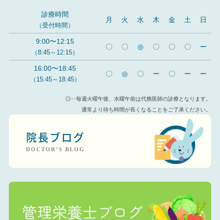
診療時間
月
火
水
木
金
土
日
（受付時間）
9:00〜12:15
〇
〇
◎
〇
〇
〇
ー
（8:45～12:15）
16:00〜18:45
〇
◎
〇
ー
〇
ー
ー
（15:45～18:45）
◎‥毎週火曜午後、水曜午前は代務医師の診療となります。
通常より待ち時間が長くなることをご了承ください。
院長ブログ
DOCTOR’S BLOG