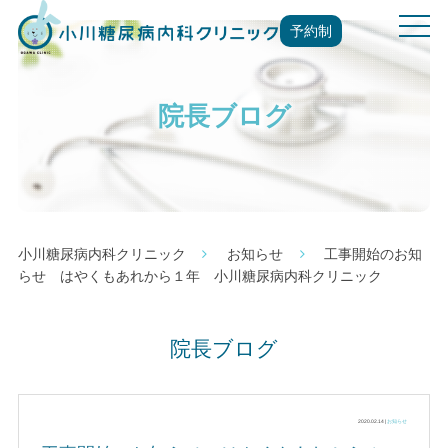
t
予約制
o
g
g
院長ブログ
l
e
n
a
v
i
g
小川糖尿病内科クリニック
お知らせ
工事開始のお知
a
らせ はやくもあれから１年 小川糖尿病内科クリニック
t
i
o
院長ブログ
n
2020.02.14 |
お知らせ