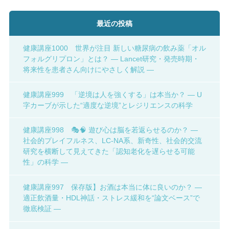
最近の投稿
健康講座1000 世界が注目 新しい糖尿病の飲み薬「オル
フォルグリプロン」とは？ ― Lancet研究・発売時期・
将来性を患者さん向けにやさしく解説 ―
健康講座999 「逆境は人を強くする」は本当か？ ― U
字カーブが示した“適度な逆境”とレジリエンスの科学
健康講座998 🎭🧠 遊び心は脳を若返らせるのか？ ―
社会的プレイフルネス、LC-NA系、新奇性、社会的交流
研究を横断して見えてきた「認知老化を遅らせる可能
性」の科学 ―
健康講座997 保存版】お酒は本当に体に良いのか？ ―
適正飲酒量・HDL神話・ストレス緩和を“論文ベース”で
徹底検証 ―