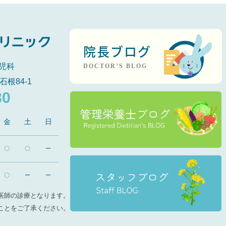
院長ブログ
児科
DOCTOR’S BLOG
石根84-1
80
金
土
日
〇
〇
ー
〇
ー
ー
医師の診療となります。
ことをご了承ください。