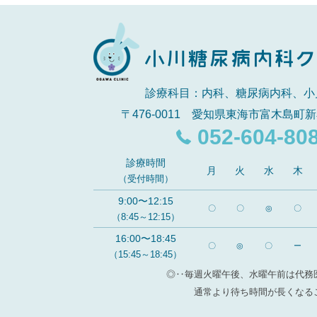
診療科目：内科、糖尿病内科、小
〒476-0011 愛知県東海市富木島町新
052-604-80
診療時間
月
火
水
木
（受付時間）
9:00〜12:15
〇
〇
◎
〇
（8:45～12:15）
16:00〜18:45
〇
◎
〇
ー
（15:45～18:45）
◎‥毎週火曜午後、水曜午前は代務
通常より待ち時間が長くなる