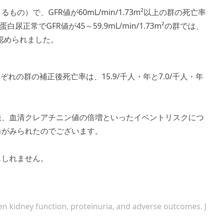
）で、GFR値が60mL/min/1.73m²以上の群の死亡率
尿正常でGFR値が45～59.9mL/min/1.73m²の群では、
が認められました。
れの群の補正後死亡率は、15.9/千人・年と7.0/千人・年
。
患、血清クレアチニン値の倍増といったイベントリスクにつ
向がみられたのでございます。
もしれません。
n kidney function, proteinuria, and adverse outcomes. J