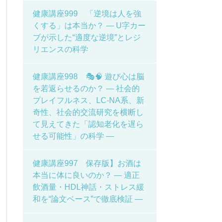
健康講座999 「逆境は人を強
くする」は本当か？ ― U字カー
ブが示した“適度な逆境”とレジ
リエンスの科学
健康講座998 🎭🧠 遊び心は脳
を若返らせるのか？ ― 社会的
プレイフルネス、LC-NA系、新
奇性、社会的交流研究を横断し
て見えてきた「認知老化を遅ら
せる可能性」の科学 ―
健康講座997 保存版】お酒は
本当に体に良いのか？ ― 適正
飲酒量・HDL神話・ストレス緩
和を“論文ベース”で徹底検証 ―