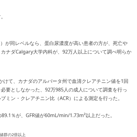
す。
R）が同レベルなら、蛋白尿濃度が高い患者の方が、死亡や
ナダCalgary大学内科が、92万人以上について調べ明らか
にかけて、カナダのアルバータ州で血清クレアチニン値を1回
必要としなかった、92万985人の成人について調査を行っ
ブミン・クレアチニン比（ACR）による測定を行った。
1％が、GFR値が60mL/min/1.73m²以上だった。
値群の2倍以上