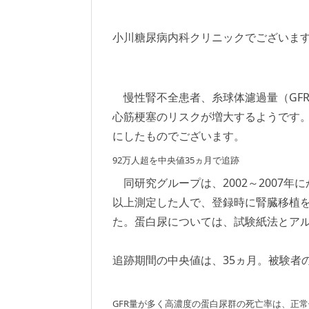
小川糖尿病内科クリニックでございま
慢性腎不全患者、糸球体濾過量（GF
心筋梗塞のリスクが増大するようです。カ
にしたものでございます。
92万人超を中央値35ヵ月で追跡
同研究グループは、2002～2007年
以上測定した人で、登録時に腎臓移植を
た。蛋白尿については、試験紙法とアル
追跡期間の中央値は、35ヵ月。被験者の89.
GFR量が多く高濃度の蛋白尿群の死亡率は、正常