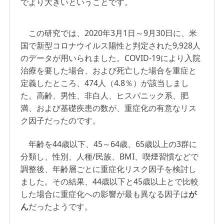
でより大きいということです。
この研究では、2020年3月1日～9月30日に、米
国で新型コロナウイルス陽性と判定された9,928人
のデータが用いられました。COVID-19により入院
治療を要した場合、および死亡した場合を重症と
定義したところ、474人（4.8％）が該当しまし
た。高齢、男性、非白人、ヒスパニック系、肥
満、および基礎疾患の数が、重症化の有意なリス
ク因子だったのです。
年齢を44歳以下、45～64歳、65歳以上の3群に
分類し、性別、人種/民族、BMI、喫煙習慣などで
調整後、年齢層ごとに重症化リスク因子を検討し
ました。その結果、44歳以下と45歳以上とで比較
した場合に重症化への影響が最も異なる因子は
が
ん
だったようです。