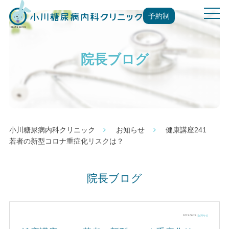
t
予約制
o
g
g
院長ブログ
l
e
n
a
v
i
g
小川糖尿病内科クリニック
お知らせ
健康講座241
a
若者の新型コロナ重症化リスクは？
t
i
o
院長ブログ
n
2021.08.24 |
お知らせ