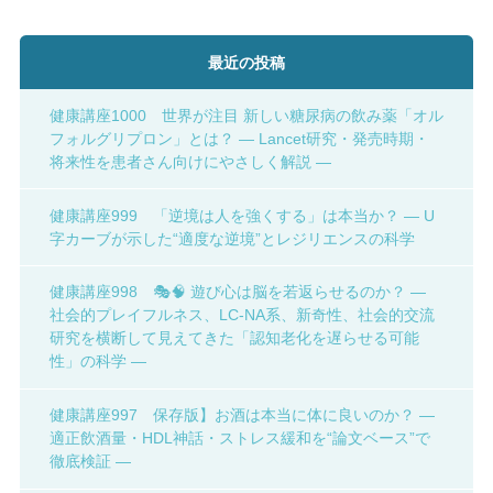
最近の投稿
健康講座1000 世界が注目 新しい糖尿病の飲み薬「オル
フォルグリプロン」とは？ ― Lancet研究・発売時期・
将来性を患者さん向けにやさしく解説 ―
健康講座999 「逆境は人を強くする」は本当か？ ― U
字カーブが示した“適度な逆境”とレジリエンスの科学
健康講座998 🎭🧠 遊び心は脳を若返らせるのか？ ―
社会的プレイフルネス、LC-NA系、新奇性、社会的交流
研究を横断して見えてきた「認知老化を遅らせる可能
性」の科学 ―
健康講座997 保存版】お酒は本当に体に良いのか？ ―
適正飲酒量・HDL神話・ストレス緩和を“論文ベース”で
徹底検証 ―