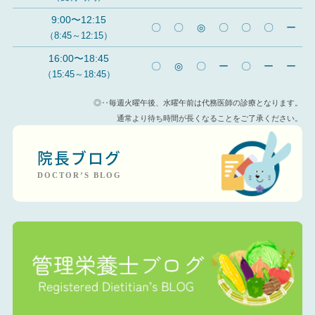
9:00〜12:15
〇
〇
◎
〇
〇
〇
ー
（8:45～12:15）
16:00〜18:45
〇
◎
〇
ー
〇
ー
ー
（15:45～18:45）
◎‥毎週火曜午後、水曜午前は代務医師の診療となります。
通常より待ち時間が長くなることをご了承ください。
院長ブログ
DOCTOR’S BLOG