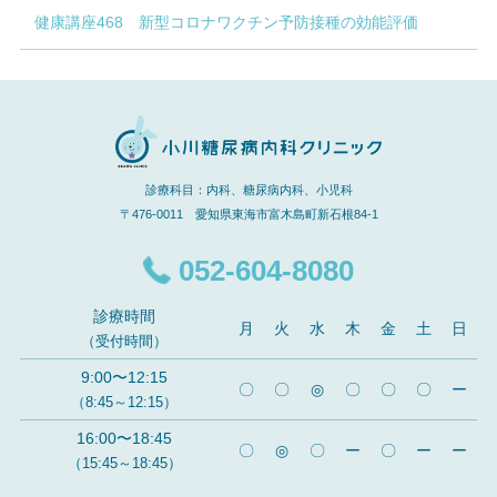
健康講座468 新型コロナワクチン予防接種の効能評価
診療科目：内科、糖尿病内科、小児科
〒476-0011 愛知県東海市富木島町新石根84-1
052-604-8080
診療時間
月
火
水
木
金
土
日
（受付時間）
9:00〜12:15
〇
〇
◎
〇
〇
〇
ー
（8:45～12:15）
16:00〜18:45
〇
◎
〇
ー
〇
ー
ー
（15:45～18:45）