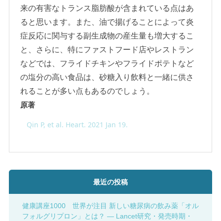
来の有害なトランス脂肪酸が含まれている点はあ
ると思います。また、油で揚げることによって炎
症反応に関与する副生成物の産生量も増大するこ
と、さらに、特にファストフード店やレストラン
などでは、フライドチキンやフライドポテトなど
の塩分の高い食品は、砂糖入り飲料と一緒に供さ
れることが多い点もあるのでしょう。
原著
Qin P, et al. Heart. 2021 Jan 19.
最近の投稿
健康講座1000 世界が注目 新しい糖尿病の飲み薬「オル
フォルグリプロン」とは？ ― Lancet研究・発売時期・