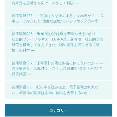
将来性を患者さん向けにやさしく解説 ―
健康講座999 「逆境は人を強くする」は本当か？ ― U
字カーブが示した“適度な逆境”とレジリエンスの科学
健康講座998 🎭🧠 遊び心は脳を若返らせるのか？ ―
社会的プレイフルネス、LC-NA系、新奇性、社会的交流
研究を横断して見えてきた「認知老化を遅らせる可能
性」の科学 ―
健康講座997 保存版】お酒は本当に体に良いのか？ ―
適正飲酒量・HDL神話・ストレス緩和を“論文ベース”で
徹底検証 ―
健康講座996 紙の本を読みなよ。電子書籍は味気な
い。就寝前の読書は本当に睡眠を改善するのか。
カテゴリー