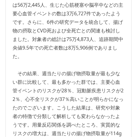
は56万2,445人、生じた心筋梗塞や脳卒中などの主
要心血管イベントの数は3万6,727件であったよう
です。さらに、6件の研究データを統合して、揚げ
物の摂取とCVD死および全死亡との関連も検討し
ました。対象者の総計は75万4,873人、追跡期間中
央値9.5年での死亡者数は8万5,906例でありまし
た。
その結果、週当たりの揚げ物摂取量が最も少な
い群に比較して、最も多かった群では、主要心血
管イベントのリスクが28％、冠動脈疾患リスクが2
2％、心不全リスクが37％高いことが明らかになっ
たのでございます。こうした結果は、研究や対象
者の特徴で分類して解析しても変わらなかったよ
うです。用量反応関係を調べたところ、実質的な
リスクの増大は、週当たりの揚げ物摂取量が114g