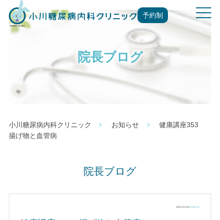
t
予約制
o
g
g
院長ブログ
l
e
n
a
v
i
g
小川糖尿病内科クリニック
お知らせ
健康講座353
a
揚げ物と血管病
t
i
o
院長ブログ
n
2021.10.18 |
お知らせ