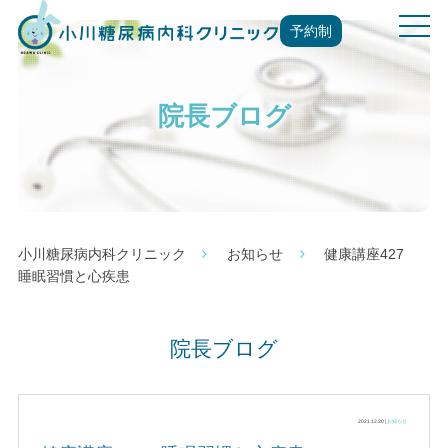
t
予約制
o
g
g
院長ブログ
l
e
n
a
v
i
g
小川糖尿病内科クリニック
お知らせ
健康講座427
a
睡眠習慣と心疾患
t
i
o
院長ブログ
n
2021.12.30 |
お知らせ