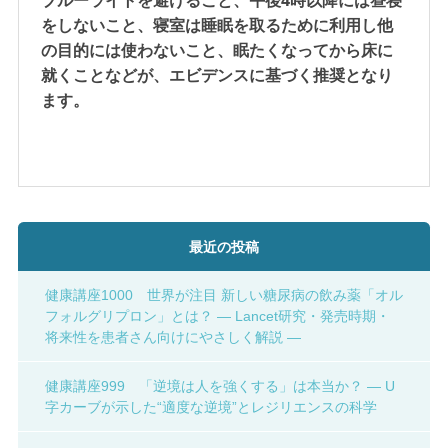
ブルーライトを避けること、午後4時以降には昼寝
をしないこと、寝室は睡眠を取るために利用し他
の目的には使わないこと、眠たくなってから床に
就くことなどが、エビデンスに基づく推奨となり
ます。
最近の投稿
健康講座1000 世界が注目 新しい糖尿病の飲み薬「オル
フォルグリプロン」とは？ ― Lancet研究・発売時期・
将来性を患者さん向けにやさしく解説 ―
健康講座999 「逆境は人を強くする」は本当か？ ― U
字カーブが示した“適度な逆境”とレジリエンスの科学