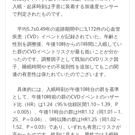
入眠・起床時刻は手首に装着する加速度センサー
で判定されたものです。
平均5.7±0.49年の追跡期間中に3,172件の心血管
疾患（CVD）イベントが記録されていた。年齢と
性別を調整後、午後10時からの1時間に入眠してい
た群のCVDイベントリスクが最も低いことが分か
ったのです。調整因子として既知のCVDリスク因
子、睡眠時間やその不規則性を追加してもこの関
連の有意性は保たれていたのでございます。
具体的には、入眠時刻が午後10時台の群を基準
として、午後10時前の群のCVDイベントのハザー
ド比（HR）は1.24（95％信頼区間1.10～1.39、P
＜0.005）、午後11時台の群はHR1.12（同1.01～1.
25、P＝0.04）、0時以降の群はHR1.25（同1.02～
1.52、P＝0.03）であり、いずれも有意にリスクが
高かったのです。性別に見ると、男性では入眠時