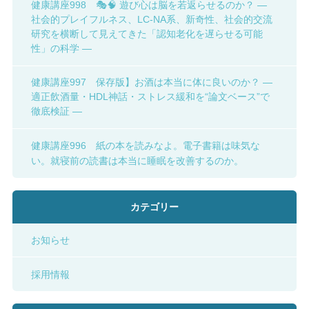
健康講座998 🎭🧠 遊び心は脳を若返らせるのか？ ―
社会的プレイフルネス、LC-NA系、新奇性、社会的交流
研究を横断して見えてきた「認知老化を遅らせる可能
性」の科学 ―
健康講座997 保存版】お酒は本当に体に良いのか？ ―
適正飲酒量・HDL神話・ストレス緩和を“論文ベース”で
徹底検証 ―
健康講座996 紙の本を読みなよ。電子書籍は味気な
い。就寝前の読書は本当に睡眠を改善するのか。
カテゴリー
お知らせ
採用情報