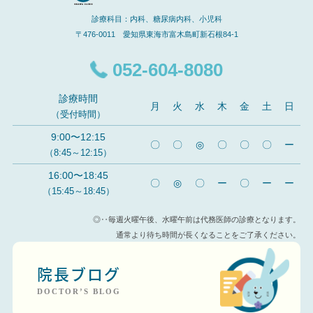
診療科目：内科、糖尿病内科、小児科
〒476-0011 愛知県東海市富木島町新石根84-1
052-604-8080
診療時間
月
火
水
木
金
土
日
（受付時間）
9:00〜12:15
〇
〇
◎
〇
〇
〇
ー
（8:45～12:15）
16:00〜18:45
〇
◎
〇
ー
〇
ー
ー
（15:45～18:45）
◎‥毎週火曜午後、水曜午前は代務医師の診療となります。
通常より待ち時間が長くなることをご了承ください。
院長ブログ
DOCTOR’S BLOG