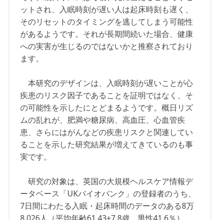
ットされ、入眠時刻が遅い人は起床時刻も遅く、
そのリセットのタイミングを逃してしまう可能性
があるようです。それが長期間続いた場合、健康
への実害が生じるのではないかと推察されており
ます。
本研究のデザインは、入眠時刻が遅いことが心
疾患のリスク因子であることを証明ではなく、そ
の可能性を示したにとどまるようです。概日リズ
ムの乱れが、肥満や糖尿病、高血圧、心血管疾
患、さらにはがんなどの疾患リスクと関連してい
ることを示した研究結果が増えてきているのも事
実です。
研究の対象は、英国の大規模ヘルスケア情報デ
ータベース「UKバイオバンク」の登録者のうち、
7日間にわたる入眠・起床時間のデータのある8万
8,026人（平均年齢61.43±7.8歳、男性41.6％）。