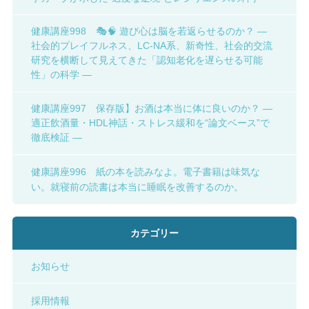
健康講座998 🎭🧠 遊び心は脳を若返らせるのか？ ―
社会的プレイフルネス、LC-NA系、新奇性、社会的交流
研究を横断して見えてきた「認知老化を遅らせる可能
性」の科学 ―
健康講座997 保存版】お酒は本当に体に良いのか？ ―
適正飲酒量・HDL神話・ストレス緩和を“論文ベース”で
徹底検証 ―
健康講座996 紙の本を読みなよ。電子書籍は味気な
い。就寝前の読書は本当に睡眠を改善するのか。
カテゴリー
お知らせ
採用情報