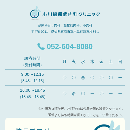
診療科目：内科、糖尿病内科、小児科
〒476-0011 愛知県東海市富木島町新石根84-1
052-604-8080
診療時間
月
火
水
木
金
土
日
（受付時間）
9:00〜12:15
〇
〇
◎
〇
〇
〇
ー
（8:45～12:15）
16:00〜18:45
〇
◎
〇
ー
〇
ー
ー
（15:45～18:45）
◎‥毎週火曜午後、水曜午前は代務医師の診療となります。
通常より待ち時間が長くなることをご了承ください。