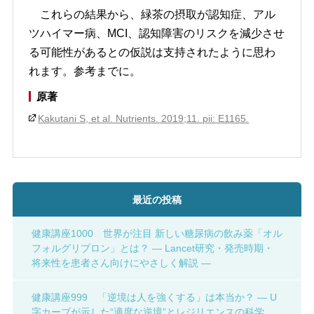
これらの結果から、緑茶の摂取が認知症、アル
ツハイマー病、MCI、認知障害のリスクを減少させ
る可能性があるとの仮説は支持されたように思わ
れます。参考までに。
原著
Kakutani S, et al. Nutrients. 2019;11. pii: E1165.
最近の投稿
健康講座1000 世界が注目 新しい糖尿病の飲み薬「オル
フォルグリプロン」とは？ ― Lancet研究・発売時期・
将来性を患者さん向けにやさしく解説 ―
健康講座999 「逆境は人を強くする」は本当か？ ― U
字カーブが示した“適度な逆境”とレジリエンスの科学