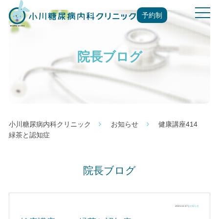
t
予約制
o
g
g
院長ブログ
l
e
n
a
v
i
g
小川糖尿病内科クリニック
お知らせ
健康講座414
a
緑茶と認知症
t
i
o
院長ブログ
n
2021.12.17 |
お知らせ