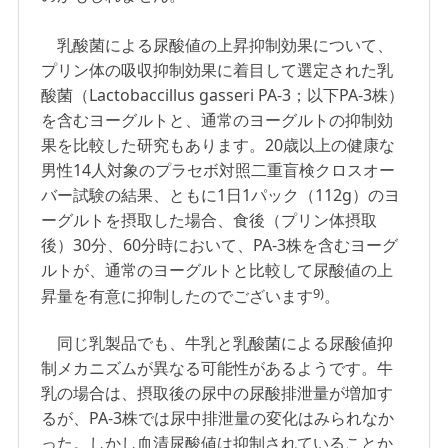
乳酸菌による尿酸値の上昇抑制効果について、
プリン体の吸収抑制効果に着目して選定された乳
酸菌（Lactobaccillus gasseri PA-3；以下PA-3株）
を含むヨーグルトと、通常のヨーグルトの抑制効
果を比較した研究もあります。20歳以上の健康な
男性14人対象のプラセボ対照二重盲検クロスオー
バー試験の結果、ともに1日1パック（112g）のヨ
ーグルトを摂取した場合、食後（プリン体摂取
後）30分、60分時において、PA-3株を含むヨーグ
ルトが、通常のヨーグルトと比較して尿酸値の上
9)
昇量を有意に抑制したのでございます
。
同じ乳製品でも、牛乳と乳酸菌による尿酸値抑
制メカニズムが異なる可能性があるようです。牛
乳の場合は、摂取後の尿中の尿酸排泄量が増加す
るが、PA-3株では尿中排泄量の変化はみられなか
った。しかし血清尿酸値は抑制されていることか