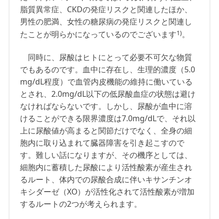
脂質異常症、CKDの発症リスクと関連したほか、
男性の肥満、女性の糖尿病の発症リスクと関連し
1)
たことが明らかになっているのでございます
。
同時に、尿酸はヒトにとって必要不可欠な物質
でもあるのです。血中に存在し、生理的濃度（5.0
mg/dL程度）で血管内皮機能の維持に働いている
とされ、2.0mg/dL以下の低尿酸血症の状態は避け
なければならないです。しかし、尿酸が血中に溶
けることができる限界濃度は7.0mg/dLで、それ以
上に尿酸値が高まると関節だけでなく、全身の細
胞内に取り込まれて臓器障害を引き起こすので
す。難しい話になりますが、その機序としては、
細胞内に蓄積した尿酸により活性酸素が産生され
るルート、体内での尿酸合成に伴いキサンチンオ
キシダーゼ（XO）が活性化されて活性酸素が増加
するルートの2つが考えられます。