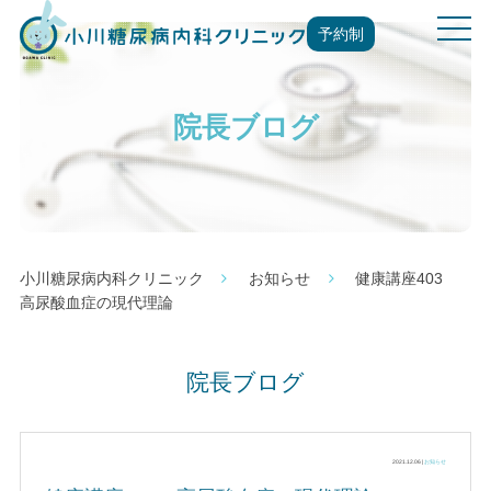
t
予約制
o
g
g
院長ブログ
l
e
n
a
v
i
g
小川糖尿病内科クリニック
お知らせ
健康講座403
a
高尿酸血症の現代理論
t
i
o
院長ブログ
n
2021.12.06 |
お知らせ