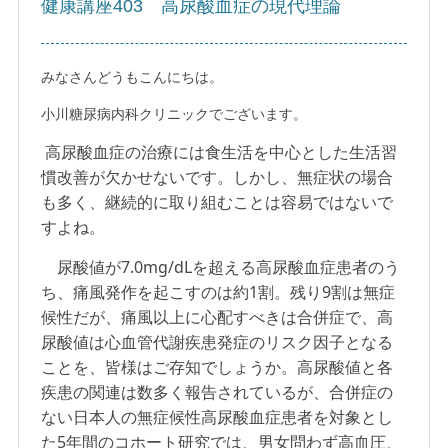
健康講座403 高尿酸血症の現代理論
みなさんどうもこんにちは。
小川糖尿病内科クリニックでございます。
高尿酸血症の治療には食生活を中心とした生活習
慣改善が欠かせないです。しかし、無症状の場合
も多く、継続的に取り組むことは容易ではないで
すよね。
尿酸値が7.0mg/dLを超える高尿酸血症患者のう
ち、痛風発作を起こすのは約1割。残り9割は無症
候性だが、痛風以上に心配すべきは合併症で、高
尿酸値は心血管代謝疾患発症のリスク因子となる
ことを、皆様はご存知でしょうか。高尿酸値と各
疾患の関連は数多く報告されているが、合併症の
ない日本人の無症候性高尿酸血症患者を対象とし
た5年間のコホート研究では、男女問わず高血圧、