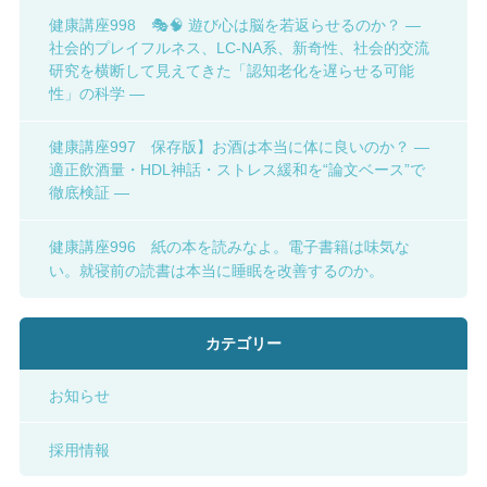
健康講座998 🎭🧠 遊び心は脳を若返らせるのか？ ―
社会的プレイフルネス、LC-NA系、新奇性、社会的交流
研究を横断して見えてきた「認知老化を遅らせる可能
性」の科学 ―
健康講座997 保存版】お酒は本当に体に良いのか？ ―
適正飲酒量・HDL神話・ストレス緩和を“論文ベース”で
徹底検証 ―
健康講座996 紙の本を読みなよ。電子書籍は味気な
い。就寝前の読書は本当に睡眠を改善するのか。
カテゴリー
お知らせ
採用情報