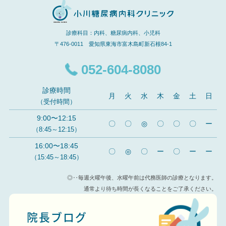
診療科目：内科、糖尿病内科、小児科
〒476-0011 愛知県東海市富木島町新石根84-1
052-604-8080
診療時間
月
火
水
木
金
土
日
（受付時間）
9:00〜12:15
〇
〇
◎
〇
〇
〇
ー
（8:45～12:15）
16:00〜18:45
〇
◎
〇
ー
〇
ー
ー
（15:45～18:45）
◎‥毎週火曜午後、水曜午前は代務医師の診療となります。
通常より待ち時間が長くなることをご了承ください。
院長ブログ