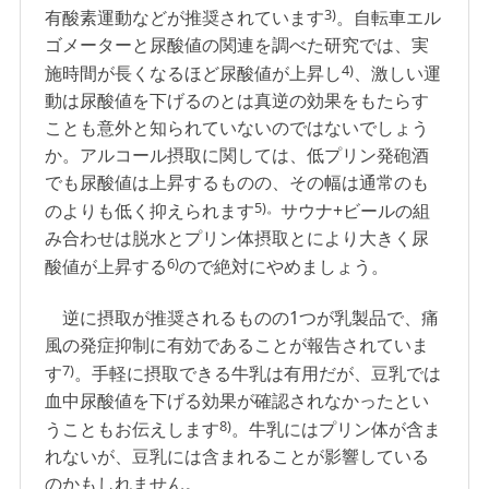
3)
有酸素運動などが推奨されています
。自転車エル
ゴメーターと尿酸値の関連を調べた研究では、実
4)
施時間が長くなるほど尿酸値が上昇し
、激しい運
動は尿酸値を下げるのとは真逆の効果をもたらす
ことも意外と知られていないのではないでしょう
か。アルコール摂取に関しては、低プリン発砲酒
でも尿酸値は上昇するものの、その幅は通常のも
5)。
のよりも低く抑えられます
サウナ+ビールの組
み合わせは脱水とプリン体摂取とにより大きく尿
6)
酸値が上昇する
ので絶対にやめましょう。
逆に摂取が推奨されるものの1つが乳製品で、痛
風の発症抑制に有効であることが報告されていま
7)
す
。手軽に摂取できる牛乳は有用だが、豆乳では
血中尿酸値を下げる効果が確認されなかったとい
8)
うこともお伝えします
。牛乳にはプリン体が含ま
れないが、豆乳には含まれることが影響している
のかもしれません。