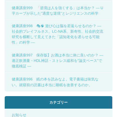
健康講座999 「逆境は人を強くする」は本当か？ ― U
字カーブが示した“適度な逆境”とレジリエンスの科学
健康講座998 🎭🧠 遊び心は脳を若返らせるのか？ ―
社会的プレイフルネス、LC-NA系、新奇性、社会的交流
研究を横断して見えてきた「認知老化を遅らせる可能
性」の科学 ―
健康講座997 保存版】お酒は本当に体に良いのか？ ―
適正飲酒量・HDL神話・ストレス緩和を“論文ベース”で
徹底検証 ―
健康講座996 紙の本を読みなよ。電子書籍は味気な
い。就寝前の読書は本当に睡眠を改善するのか。
カテゴリー
お知らせ