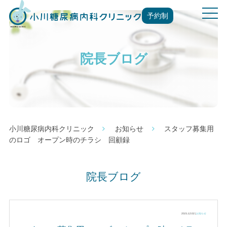
t
予約制
o
g
g
院長ブログ
l
e
n
a
v
i
g
小川糖尿病内科クリニック
お知らせ
スタッフ募集用
a
のロゴ オープン時のチラシ 回顧録
t
i
o
院長ブログ
n
2021.12.02 |
お知らせ