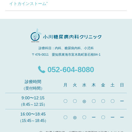
イトカインストーム”
診療科目：内科、糖尿病内科、小児科
〒476-0011 愛知県東海市富木島町新石根84-1
052-604-8080
診療時間
月
火
水
木
金
土
日
（受付時間）
9:00〜12:15
〇
〇
◎
〇
〇
〇
ー
（8:45～12:15）
16:00〜18:45
〇
◎
〇
ー
〇
ー
ー
（15:45～18:45）