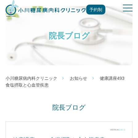
t
予約制
o
g
g
院長ブログ
l
e
n
a
v
i
g
小川糖尿病内科クリニック
お知らせ
健康講座493
a
食塩摂取と心血管疾患
t
i
o
院長ブログ
n
2022.05.18 |
お知らせ