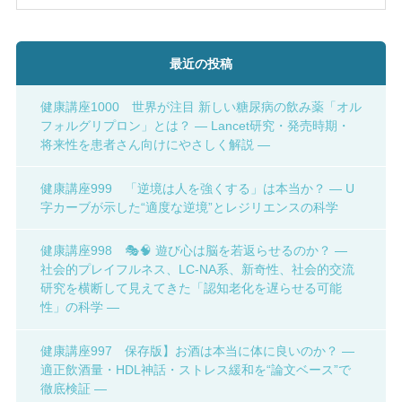
最近の投稿
健康講座1000 世界が注目 新しい糖尿病の飲み薬「オル
フォルグリプロン」とは？ ― Lancet研究・発売時期・
将来性を患者さん向けにやさしく解説 ―
健康講座999 「逆境は人を強くする」は本当か？ ― U
字カーブが示した“適度な逆境”とレジリエンスの科学
健康講座998 🎭🧠 遊び心は脳を若返らせるのか？ ―
社会的プレイフルネス、LC-NA系、新奇性、社会的交流
研究を横断して見えてきた「認知老化を遅らせる可能
性」の科学 ―
健康講座997 保存版】お酒は本当に体に良いのか？ ―
適正飲酒量・HDL神話・ストレス緩和を“論文ベース”で
徹底検証 ―