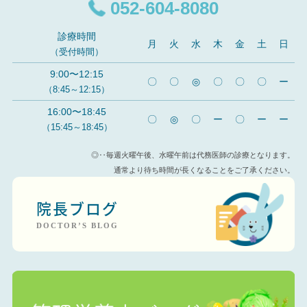
052-604-8080
診療時間
月
火
水
木
金
土
日
（受付時間）
9:00〜12:15
〇
〇
◎
〇
〇
〇
ー
（8:45～12:15）
16:00〜18:45
〇
◎
〇
ー
〇
ー
ー
（15:45～18:45）
◎‥毎週火曜午後、水曜午前は代務医師の診療となります。
通常より待ち時間が長くなることをご了承ください。
院長ブログ
DOCTOR’S BLOG