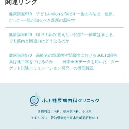
関連リンク
健康講座919 子どもの学力を伸ばす一番の方法は「運動」
だった──親が知るべき最新の脳科学
健康講座929 GLP-1薬の“見えない代償”──体重は落ちる、
でも筋肉と回復力はどうなるのか
健康講座970 高齢者の糖尿病性腎臓病におけるSGLT2阻害
薬は死亡率を下げるのか ――日本全国データを用いた「ター
ゲット試験エミュレーション研究」の徹底解説
診療科目：内科、糖尿病内科、小児科
〒476-0011 愛知県東海市富木島町新石根84-1