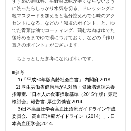
すすめの調味料、生野菜は味が薄くならないよう
に洗ったらしっかり水気を切る、ドレッシングに
粒マスタードを加えると塩分控えめでも味のアク
セントになる、などの「減塩のポイント」と、ゆ
でた青菜は油でコーティング、鶏むね肉はゆでた
後冷めるまでゆで湯につけておく、などの「作り
置きのポイント」がございます。
ちょっとした参考になれば幸いです。
■参考
1)「平成30年版高齢社会白書」.内閣府;2018.
2) 厚生労働省健康局がん対策・健康増進課栄養
指導室.「日本人の食事摂取基準（2015年版）策定
検討会」報告書. 厚生労働省;2014.
3)日本高血圧学会高血圧治療ガイドライン作成
委員会.「高血圧治療ガイドライン（2014）」. 日
本高血圧学会;2014.