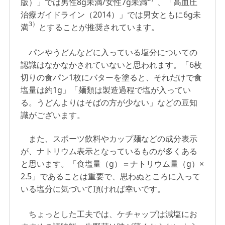
版）」では男性8g未満/女性7g未満
、「高血圧
治療ガイドライン（2014）」では男女ともに6g未
3）
満
とすることが推奨されています。
パンやうどんなどに入っている塩分についての
認識はなかなかされていないと思われます。「6枚
切りの食パン1枚にバターを塗ると、それだけで食
塩量は約1g」「麺類は製造過程で塩が入ってい
る。うどんよりはそばの方が少ない」などの豆知
識がございます。
また、スポーツ飲料やカップ麺などの成分表示
が、ナトリウム表示となっているものが多くある
と思います。「食塩量（g）＝ナトリウム量（g）×
2.5」であることは重要で、思わぬところに入って
いる塩分に気づいて頂ければ幸いです。
ちょっとした工夫では、ケチャップは減塩にお