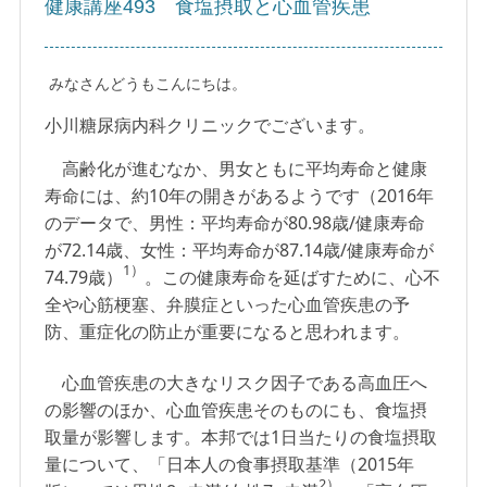
健康講座493 食塩摂取と心血管疾患
みなさんどうもこんにちは。
小川糖尿病内科クリニックでございます。
高齢化が進むなか、男女ともに平均寿命と健康
寿命には、約10年の開きがあるようです（2016年
のデータで、男性：平均寿命が80.98歳/健康寿命
が72.14歳、女性：平均寿命が87.14歳/健康寿命が
1）
74.79歳）
。この健康寿命を延ばすために、心不
全や心筋梗塞、弁膜症といった心血管疾患の予
防、重症化の防止が重要になると思われます。
心血管疾患の大きなリスク因子である高血圧へ
の影響のほか、心血管疾患そのものにも、食塩摂
取量が影響します。本邦では1日当たりの食塩摂取
量について、「日本人の食事摂取基準（2015年
2）