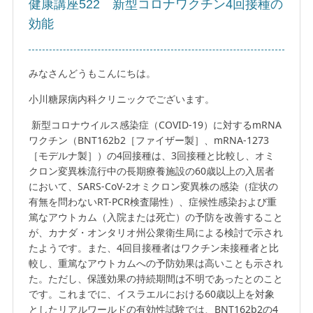
健康講座522 新型コロナワクチン4回接種の
効能
みなさんどうもこんにちは。
小川糖尿病内科クリニックでございます。
新型コロナウイルス感染症（COVID-19）に対するmRNA
ワクチン（BNT162b2［ファイザー製］、mRNA-1273
［モデルナ製］）の4回接種は、3回接種と比較し、オミ
クロン変異株流行中の長期療養施設の60歳以上の入居者
において、SARS-CoV-2オミクロン変異株の感染（症状の
有無を問わないRT-PCR検査陽性）、症候性感染および重
篤なアウトカム（入院または死亡）の予防を改善すること
が、カナダ・オンタリオ州公衆衛生局による検討で示され
たようです。また、4回目接種者はワクチン未接種者と比
較し、重篤なアウトカムへの予防効果は高いことも示され
た。ただし、保護効果の持続期間は不明であったとのこと
です。これまでに、イスラエルにおける60歳以上を対象
としたリアルワールドの有効性試験では、BNT162b2の4