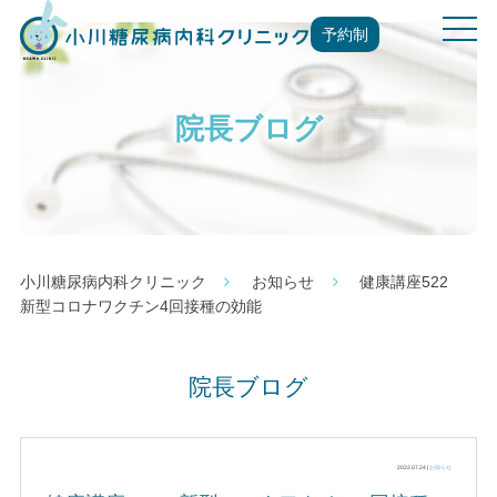
t
予約制
o
g
g
院長ブログ
l
e
n
a
v
i
g
小川糖尿病内科クリニック
お知らせ
健康講座522
a
新型コロナワクチン4回接種の効能
t
i
o
院長ブログ
n
2022.07.24 |
お知らせ