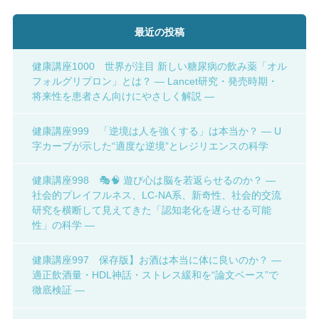
最近の投稿
健康講座1000 世界が注目 新しい糖尿病の飲み薬「オル
フォルグリプロン」とは？ ― Lancet研究・発売時期・
将来性を患者さん向けにやさしく解説 ―
健康講座999 「逆境は人を強くする」は本当か？ ― U
字カーブが示した“適度な逆境”とレジリエンスの科学
健康講座998 🎭🧠 遊び心は脳を若返らせるのか？ ―
社会的プレイフルネス、LC-NA系、新奇性、社会的交流
研究を横断して見えてきた「認知老化を遅らせる可能
性」の科学 ―
健康講座997 保存版】お酒は本当に体に良いのか？ ―
適正飲酒量・HDL神話・ストレス緩和を“論文ベース”で
徹底検証 ―