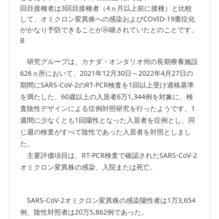
回目接種者は3回目接種者（4ヵ月以上前に接種）と比較
して、オミクロン変異株への感染およびCOVID-19重症化
がかなり予防できることが示唆されていたとのことです。
B
研究グループは、カナダ・オンタリオ州の長期療養施設
626ヵ所において、2021年12月30日～2022年4月27日の
期間にSARS-CoV-2のRT-PCR検査を1回以上受け適格基準
を満たした、60歳以上の入居者6万1,344例を対象に、検
査陰性デザインによる症例対照研究を行ったようです。1
週間に少なくとも1回陽性となった入居者を症例とし、同
じ週の検査がすべて陰性であった入居者を対照としまし
た。
主要評価項目は、RT-PCR検査で確認されたSARS-CoV-2
オミクロン変異株の感染、入院または死亡。
SARS-CoV-2オミクロン変異株の感染陽性者は1万3,654
例、陰性対照者は20万5,862例であった。