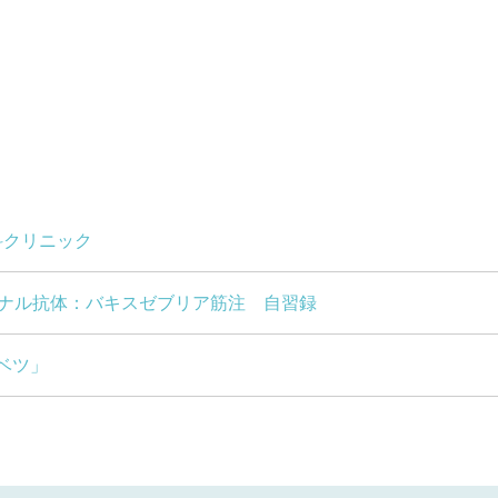
科クリニック
クローナル抗体：バキスゼブリア筋注 自習録
ベツ」