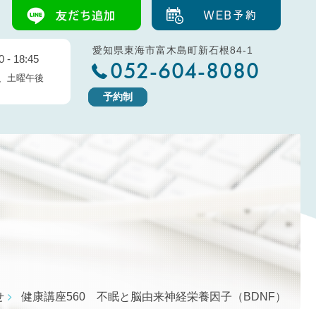
愛知県東海市富木島町新石根84-1
 - 18:45
052-604-8080
、土曜午後
予約制
せ
健康講座560 不眠と脳由来神経栄養因子（BDNF）