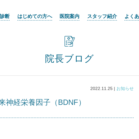
診断
はじめての方へ
医院案内
スタッフ紹介
よく
院長ブログ
2022.11.25 |
お知らせ
来神経栄養因子（BDNF）