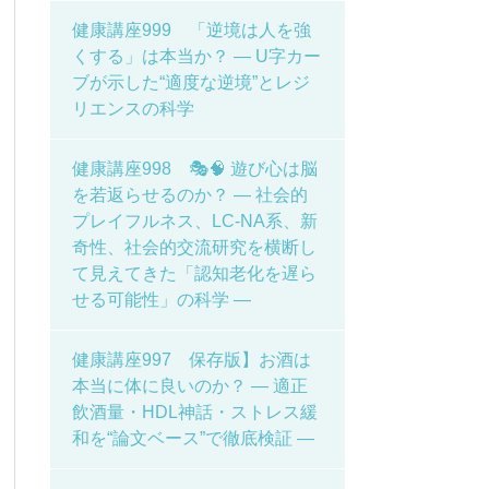
健康講座999 「逆境は人を強
くする」は本当か？ ― U字カー
ブが示した“適度な逆境”とレジ
リエンスの科学
健康講座998 🎭🧠 遊び心は脳
を若返らせるのか？ ― 社会的
プレイフルネス、LC-NA系、新
奇性、社会的交流研究を横断し
て見えてきた「認知老化を遅ら
せる可能性」の科学 ―
健康講座997 保存版】お酒は
本当に体に良いのか？ ― 適正
飲酒量・HDL神話・ストレス緩
和を“論文ベース”で徹底検証 ―