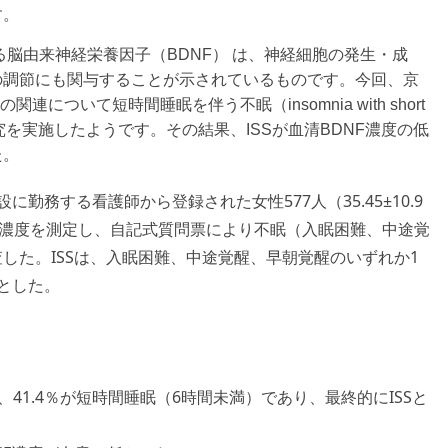
す。
脳由来神経栄養因子（BDNF） は、神経細胞の発生・成
の調節にも関与することが示されているものです。今回、京
について短時間睡眠を伴う不眠（insomnia with short
し、横断研究を実施したようです。その結果、ISSが血清BDNF濃度の低
た。
務する看護師から登録された女性577人（35.45±10.9
BDNF濃度を測定し、自記式質問票により不眠（入眠困難、中途覚
した。ISSは、入眠困難、中途覚醒、早朝覚醒のいずれか1
とした。
し、41.4％が短時間睡眠（6時間未満）であり、最終的にISSと