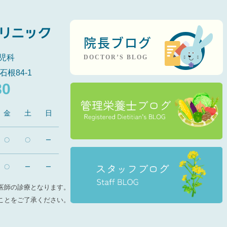
院長ブログ
児科
DOCTOR’S BLOG
石根84-1
80
金
土
日
〇
〇
ー
〇
ー
ー
医師の診療となります。
ことをご了承ください。