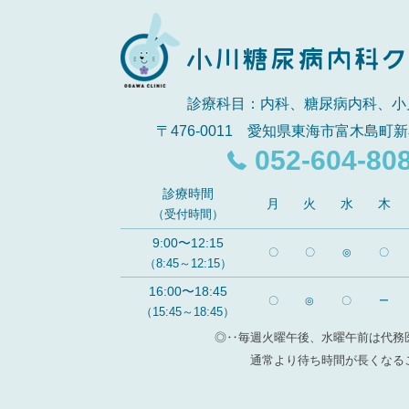
診療科目：内科、糖尿病内科、小
〒476-0011 愛知県東海市富木島町新
052-604-80
診療時間
月
火
水
木
（受付時間）
9:00〜12:15
〇
〇
◎
〇
（8:45～12:15）
16:00〜18:45
〇
◎
〇
ー
（15:45～18:45）
◎‥毎週火曜午後、水曜午前は代務
通常より待ち時間が長くなる