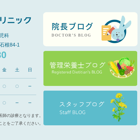
院長ブログ
児科
DOCTOR’S BLOG
石根84-1
80
金
土
日
〇
〇
ー
〇
ー
ー
医師の診療となります。
ことをご了承ください。