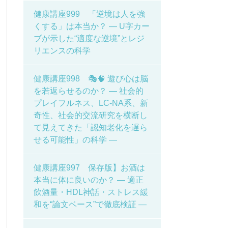
健康講座999 「逆境は人を強
くする」は本当か？ ― U字カー
ブが示した“適度な逆境”とレジ
リエンスの科学
健康講座998 🎭🧠 遊び心は脳
を若返らせるのか？ ― 社会的
プレイフルネス、LC-NA系、新
奇性、社会的交流研究を横断し
て見えてきた「認知老化を遅ら
せる可能性」の科学 ―
健康講座997 保存版】お酒は
本当に体に良いのか？ ― 適正
飲酒量・HDL神話・ストレス緩
和を“論文ベース”で徹底検証 ―