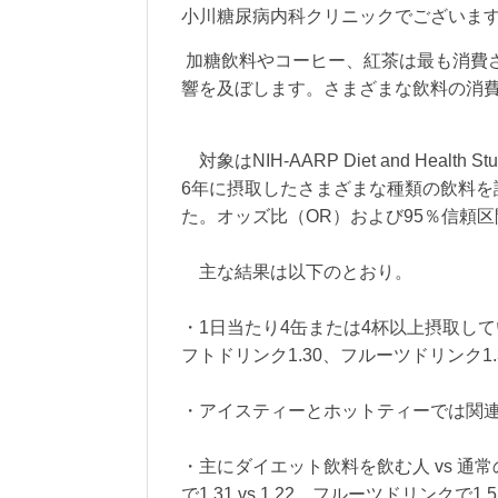
小川糖尿病内科クリニックでございま
加糖飲料やコーヒー、紅茶は最も消費
響を及ぼします。さまざまな飲料の消
対象はNIH-AARP Diet and Healt
6年に摂取したさまざまな種類の飲料を
た。オッズ比（OR）および95％信頼
主な結果は以下のとおり。
・1日当たり4缶または4杯以上摂取し
フトドリンク1.30、フルーツドリンク1.
・アイスティーとホットティーでは関
・主にダイエット飲料を飲む人 vs 通
で1.31 vs 1.22、フルーツドリンクで1.