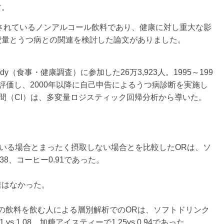
す。
されているノンアルコール飲料であり、健康に対し重大な影
費量とうつ病との関連を検討した論文がありました。
h Study（食事・健康調査）に参加した26万3,923人。1995～199
評価し、2000年以降に自己申告によるうつ病診断を実施し
区間（CI）は、多変量ロジスティック回帰分析から導いた。
ている場合とまったく摂取しない場合とを比較したORは、ソ
38、コーヒー0.91であった。
連はなかった。
常の飲料を飲む人による層別解析でのORは、ソフトドリンク
51 vs 1.08、加糖アイスティーで1.25vs 0.94であった。