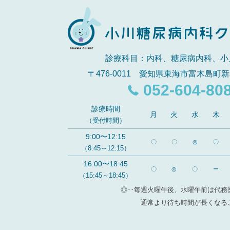
診療科目：内科、糖尿病内科、小
〒476-0011 愛知県東海市富木島町新
052-604-80
診療時間
月
火
水
木
（受付時間）
9:00〜12:15
〇
〇
◎
〇
（8:45～12:15）
16:00〜18:45
〇
◎
〇
ー
（15:45～18:45）
◎‥毎週火曜午後、水曜午前は代務
通常より待ち時間が長くなる