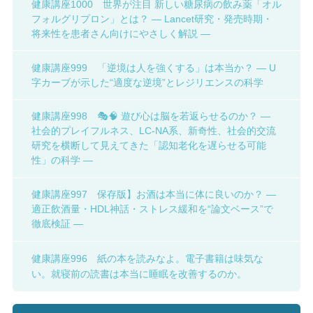
健康講座1000 世界が注目 新しい糖尿病の飲み薬「オル
フォルグリプロン」とは？ ― Lancet研究・発売時期・
将来性を患者さん向けにやさしく解説 ―
健康講座999 「逆境は人を強くする」は本当か？ ― U
字カーブが示した“適度な逆境”とレジリエンスの科学
健康講座998 🎭🧠 遊び心は脳を若返らせるのか？ ―
社会的プレイフルネス、LC-NA系、新奇性、社会的交流
研究を横断して見えてきた「認知老化を遅らせる可能
性」の科学 ―
健康講座997 保存版】お酒は本当に体に良いのか？ ―
適正飲酒量・HDL神話・ストレス緩和を“論文ベース”で
徹底検証 ―
健康講座996 紙の本を読みなよ。電子書籍は味気な
い。就寝前の読書は本当に睡眠を改善するのか。