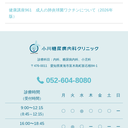
健康講座961 成人の肺炎球菌ワクチンについて（2026年
版）
診療科目：内科、糖尿病内科、小児科
〒476-0011 愛知県東海市富木島町新石根84-1
052-604-8080
診療時間
月
火
水
木
金
土
日
（受付時間）
9:00〜12:15
〇
〇
◎
〇
〇
〇
ー
（8:45～12:15）
16:00〜18:45
〇
◎
〇
ー
〇
ー
ー