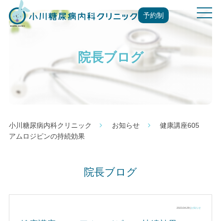
t
予約制
o
g
g
院長ブログ
l
e
n
a
v
i
g
小川糖尿病内科クリニック
お知らせ
健康講座605
a
アムロジピンの持続効果
t
i
o
院長ブログ
n
2023.04.29 |
お知らせ