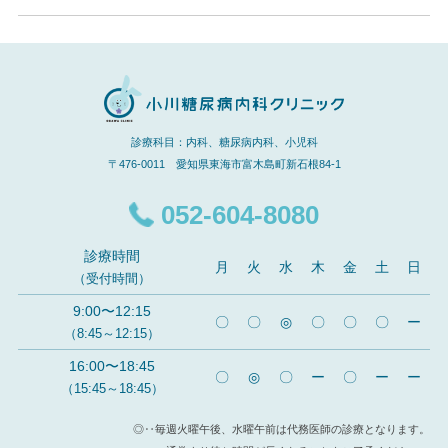
診療科目：内科、糖尿病内科、小児科
〒476-0011 愛知県東海市富木島町新石根84-1
052-604-8080
診療時間
月
火
水
木
金
土
日
（受付時間）
9:00〜12:15
〇
〇
◎
〇
〇
〇
ー
（8:45～12:15）
16:00〜18:45
〇
◎
〇
ー
〇
ー
ー
（15:45～18:45）
◎‥毎週火曜午後、水曜午前は代務医師の診療となります。