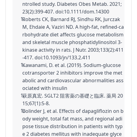
ntrolled study. Diabetes Obes Metab. 2021;
23(2):399-407. doi:10.1111/dom.14300
Roberts CK, Barnard RJ, Sindhu RK, Jurczak 
M, Ehdaie A, Vaziri ND. A high-fat, refined-ca
rbohydrate diet affects glucose metabolism 
and skeletal muscle phosphatidylinositol 3-
kinase activity in rats. J Nutr. 2003;133(2):411
-417. doi:10.1093/jn/133.2.411
Kawanami, D. et al. (2019). Sodium-glucose 
cotransporter 2 inhibitors improve the met
abolic and cardiovascular abnormalities ass
ociated with insulin
萩原真宏. SGLT2 阻害薬の基礎と臨床. 薬局 20
15;67(1):5-8.
Bolinder J, et al. Effects of dapagliflozin on b
ody weight, total fat mass, and regional adi
pose tissue distribution in patients with typ
e 2 diabetes mellitus with inadequate glyce