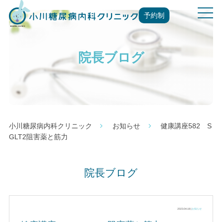
t
予約制
o
g
g
院長ブログ
l
e
n
a
v
i
g
小川糖尿病内科クリニック
お知らせ
健康講座582 S
a
GLT2阻害薬と筋力
t
i
o
院長ブログ
n
2023.04.18 |
お知らせ