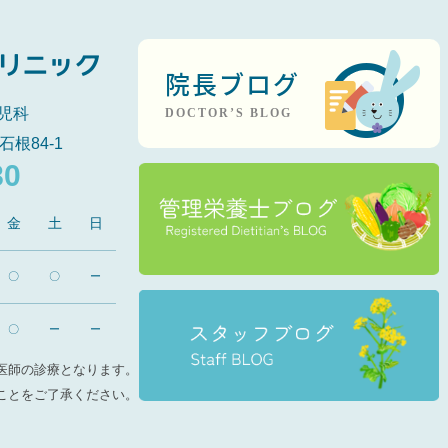
院長ブログ
児科
DOCTOR’S BLOG
石根84-1
80
金
土
日
〇
〇
ー
〇
ー
ー
医師の診療となります。
ことをご了承ください。