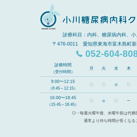
診療科目：内科、糖尿病内科、小
〒476-0011 愛知県東海市富木島町新
052-604-80
診療時間
月
火
水
木
（受付時間）
9:00〜12:15
〇
〇
◎
〇
（8:45～12:15）
16:00〜18:45
〇
◎
〇
ー
（15:45～18:45）
◎‥毎週火曜午後、水曜午前は代務
通常より待ち時間が長くなる