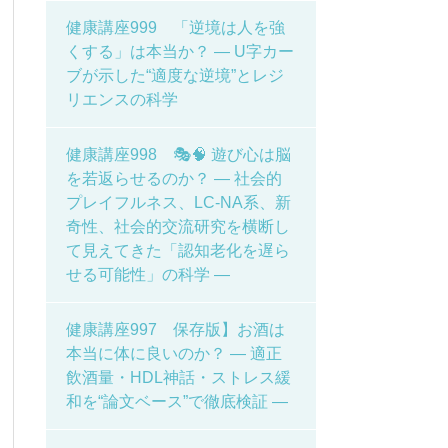
健康講座999 「逆境は人を強
くする」は本当か？ ― U字カー
ブが示した“適度な逆境”とレジ
リエンスの科学
健康講座998 🎭🧠 遊び心は脳
を若返らせるのか？ ― 社会的
プレイフルネス、LC-NA系、新
奇性、社会的交流研究を横断し
て見えてきた「認知老化を遅ら
せる可能性」の科学 ―
健康講座997 保存版】お酒は
本当に体に良いのか？ ― 適正
飲酒量・HDL神話・ストレス緩
和を“論文ベース”で徹底検証 ―