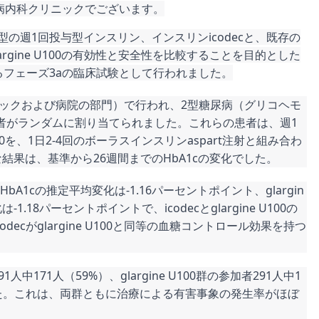
病内科クリニックでございます。
の週1回投与型インスリン、インスリンicodecと、既存の
rgine U100の有効性と安全性を比較することを目的とした
るフェーズ3aの臨床試験として行われました。
ニックおよび病院の部門）で行われ、2型糖尿病（グリコヘモ
）の成人患者がランダムに割り当てられました。これらの患者は、週1
 U100を、1日2-4回のボーラスインスリンaspart注射と組み合わ
果は、基準から26週間までのHbA1cの変化でした。
HbA1cの推定平均変化は-1.16パーセントポイント、glargin
-1.18パーセントポイントで、icodecとglargine U100の
ecがglargine U100と同等の血糖コントロール効果を持つ
人中171人（59%）、glargine U100群の参加者291人中1
した。これは、両群ともに治療による有害事象の発生率がほぼ