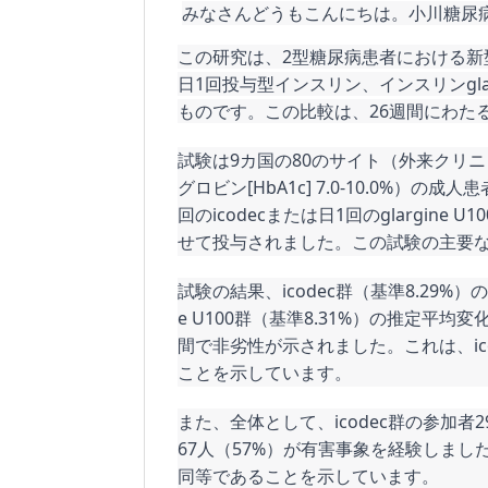
みなさんどうもこんにちは。小川糖尿
この研究は、2型糖尿病患者における新型
日1回投与型インスリン、インスリンgla
ものです。この比較は、26週間にわた
試験は9カ国の80のサイト（外来クリ
グロビン[HbA1c] 7.0-10.0%
回のicodecまたは日1回のglargine
せて投与されました。この試験の主要な結
試験の結果、icodec群（基準8.29%）の
e U100群（基準8.31%）の推定平均変化は
間で非劣性が示されました。これは、icod
ことを示しています。
また、全体として、icodec群の参加者291
67人（57%）が有害事象を経験しま
同等であることを示しています。