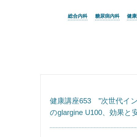
総合内科
糖尿病内科
健康
健康講座653 ”次世代インス
のglargine U100、効