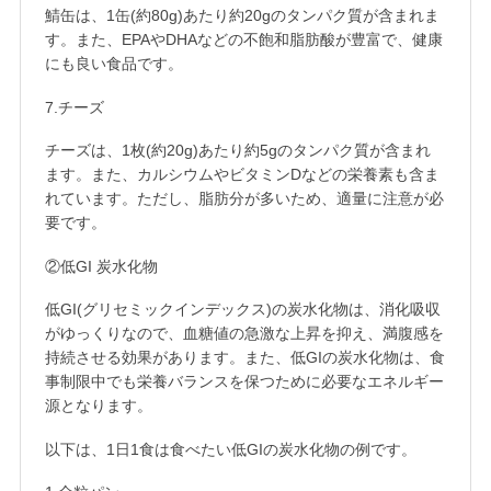
鯖缶は、1缶(約80g)あたり約20gのタンパク質が含まれま
す。また、EPAやDHAなどの不飽和脂肪酸が豊富で、健康
にも良い食品です。
7.チーズ
チーズは、1枚(約20g)あたり約5gのタンパク質が含まれ
ます。また、カルシウムやビタミンDなどの栄養素も含ま
れています。ただし、脂肪分が多いため、適量に注意が必
要です。
②低GI 炭水化物
低GI(グリセミックインデックス)の炭水化物は、消化吸収
がゆっくりなので、血糖値の急激な上昇を抑え、満腹感を
持続させる効果があります。また、低GIの炭水化物は、食
事制限中でも栄養バランスを保つために必要なエネルギー
源となります。
以下は、1日1食は食べたい低GIの炭水化物の例です。