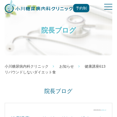
t
予約制
o
g
g
院長ブログ
l
e
n
a
v
i
g
小川糖尿病内科クリニック
お知らせ
健康講座613
a
リバウンドしないダイエット食
t
i
o
院長ブログ
n
2023.05.03 |
お知らせ