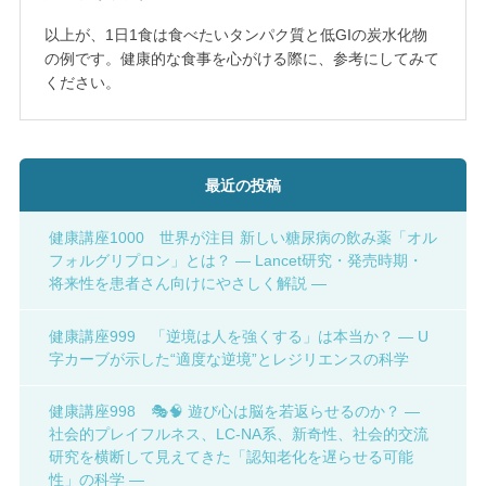
以上が、1日1食は食べたいタンパク質と低GIの炭水化物
の例です。健康的な食事を心がける際に、参考にしてみて
ください。
最近の投稿
健康講座1000 世界が注目 新しい糖尿病の飲み薬「オル
フォルグリプロン」とは？ ― Lancet研究・発売時期・
将来性を患者さん向けにやさしく解説 ―
健康講座999 「逆境は人を強くする」は本当か？ ― U
字カーブが示した“適度な逆境”とレジリエンスの科学
健康講座998 🎭🧠 遊び心は脳を若返らせるのか？ ―
社会的プレイフルネス、LC-NA系、新奇性、社会的交流
研究を横断して見えてきた「認知老化を遅らせる可能
性」の科学 ―