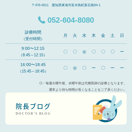
〒476-0011 愛知県東海市富木島町新石根84-1
052-604-8080
診療時間
月
火
水
木
金
土
日
（受付時間）
9:00〜12:15
〇
〇
◎
〇
〇
〇
ー
（8:45～12:15）
16:00〜18:45
〇
◎
〇
ー
〇
ー
ー
（15:45～18:45）
◎‥毎週火曜午後、水曜午前は代務医師の診療となります。
通常より待ち時間が長くなることをご了承ください。
院長ブログ
DOCTOR’S BLOG