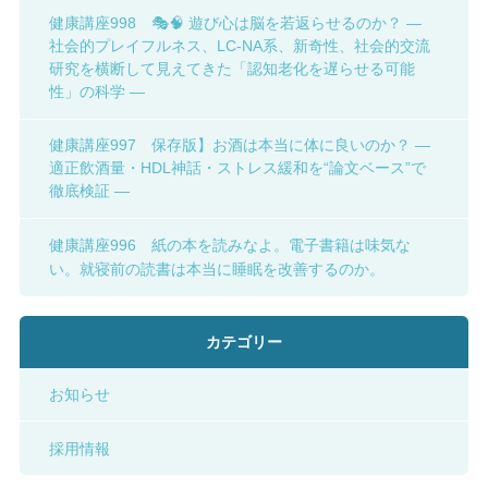
健康講座998 🎭🧠 遊び心は脳を若返らせるのか？ ―
社会的プレイフルネス、LC-NA系、新奇性、社会的交流
研究を横断して見えてきた「認知老化を遅らせる可能
性」の科学 ―
健康講座997 保存版】お酒は本当に体に良いのか？ ―
適正飲酒量・HDL神話・ストレス緩和を“論文ベース”で
徹底検証 ―
健康講座996 紙の本を読みなよ。電子書籍は味気な
い。就寝前の読書は本当に睡眠を改善するのか。
カテゴリー
お知らせ
採用情報