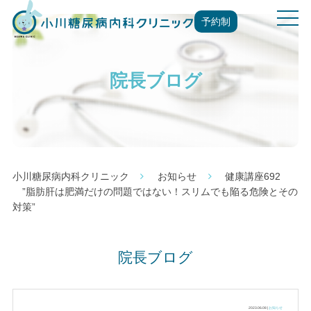
t
予約制
o
g
g
院長ブログ
l
e
n
a
v
i
g
小川糖尿病内科クリニック
お知らせ
健康講座692
a
”脂肪肝は肥満だけの問題ではない！スリムでも陥る危険とその
t
対策”
i
o
n
院長ブログ
2023.06.08 |
お知らせ