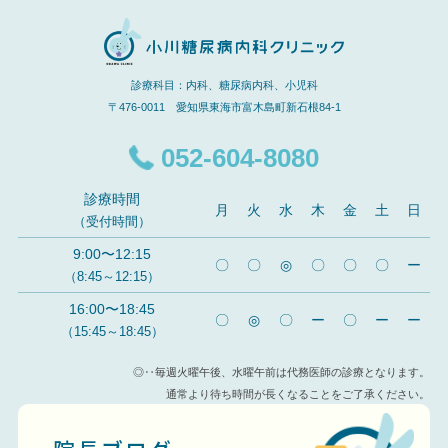
診療科目：内科、糖尿病内科、小児科
〒476-0011 愛知県東海市富木島町新石根84-1
052-604-8080
診療時間
月
火
水
木
金
土
日
（受付時間）
9:00〜12:15
〇
〇
◎
〇
〇
〇
ー
（8:45～12:15）
16:00〜18:45
〇
◎
〇
ー
〇
ー
ー
（15:45～18:45）
◎‥毎週火曜午後、水曜午前は代務医師の診療となります。
通常より待ち時間が長くなることをご了承ください。