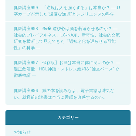
健康講座999 「逆境は人を強くする」は本当か？ ― U
字カーブが示した“適度な逆境”とレジリエンスの科学
健康講座998 🎭🧠 遊び心は脳を若返らせるのか？ ―
社会的プレイフルネス、LC-NA系、新奇性、社会的交流
研究を横断して見えてきた「認知老化を遅らせる可能
性」の科学 ―
健康講座997 保存版】お酒は本当に体に良いのか？ ―
適正飲酒量・HDL神話・ストレス緩和を“論文ベース”で
徹底検証 ―
健康講座996 紙の本を読みなよ。電子書籍は味気な
い。就寝前の読書は本当に睡眠を改善するのか。
カテゴリー
お知らせ