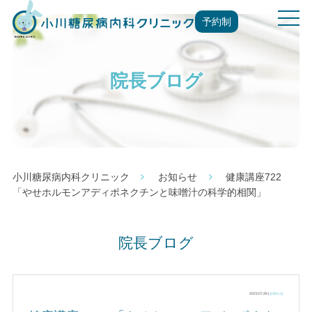
t
予約制
o
g
g
院長ブログ
l
e
n
a
v
i
g
小川糖尿病内科クリニック
お知らせ
健康講座722
a
「やせホルモンアディポネクチンと味噌汁の科学的相関」
t
i
o
院長ブログ
n
2023.07.26 |
お知らせ