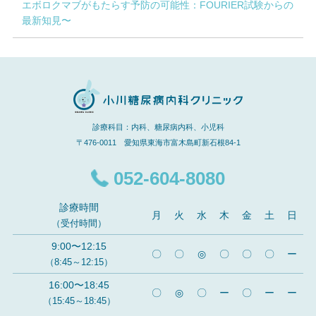
エボロクマブがもたらす予防の可能性：FOURIER試験からの
最新知見〜
診療科目：内科、糖尿病内科、小児科
〒476-0011 愛知県東海市富木島町新石根84-1
052-604-8080
診療時間
月
火
水
木
金
土
日
（受付時間）
9:00〜12:15
〇
〇
◎
〇
〇
〇
ー
（8:45～12:15）
16:00〜18:45
〇
◎
〇
ー
〇
ー
ー
（15:45～18:45）