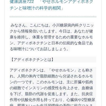
健康講座722 「やせホルモンアディポネク
チンと味噌汁の科学的相関」
みなさん、こんにちは。小川糖尿病内科クリニッ
クから情報発信いたします。今日は、あなたが健
康を維持し、体重を管理するための重要なホルモ
ン、アディポネクチンと日本の伝統的な食品であ
る味噌汁についてお話しましょう。
【アディポネクチンとは】
アディポネクチンは、「やせホルモン」とも称さ
れ、人間の体内で脂肪細胞から分泌されるホルモ
ンの一つです。このホルモンは、主に肝臓や筋肉
の細胞でインスリンの感受性を向上させ、血糖値
を下げ、脂肪の代謝を促進します。また、抗炎症
作用や抗酸化作用も持っており、心臓病や2型糖尿
病、肥満といった生活習慣病の予防に役立つとさ