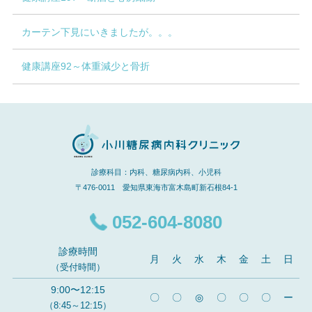
カーテン下見にいきましたが。。。
健康講座92～体重減少と骨折
診療科目：内科、糖尿病内科、小児科
〒476-0011 愛知県東海市富木島町新石根84-1
052-604-8080
診療時間
月
火
水
木
金
土
日
（受付時間）
9:00〜12:15
〇
〇
◎
〇
〇
〇
ー
（8:45～12:15）