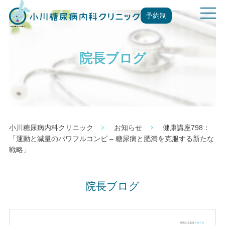
t
予約制
o
g
g
院長ブログ
l
e
n
a
v
i
g
小川糖尿病内科クリニック
お知らせ
健康講座798：
a
「運動と減量のパワフルコンビ – 糖尿病と肥満を克服する新たな
t
戦略」
i
o
n
院長ブログ
2023.12.12 |
お知らせ