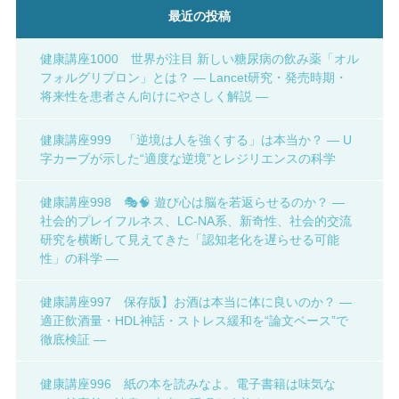
最近の投稿
健康講座1000 世界が注目 新しい糖尿病の飲み薬「オル
フォルグリプロン」とは？ ― Lancet研究・発売時期・
将来性を患者さん向けにやさしく解説 ―
健康講座999 「逆境は人を強くする」は本当か？ ― U
字カーブが示した“適度な逆境”とレジリエンスの科学
健康講座998 🎭🧠 遊び心は脳を若返らせるのか？ ―
社会的プレイフルネス、LC-NA系、新奇性、社会的交流
研究を横断して見えてきた「認知老化を遅らせる可能
性」の科学 ―
健康講座997 保存版】お酒は本当に体に良いのか？ ―
適正飲酒量・HDL神話・ストレス緩和を“論文ベース”で
徹底検証 ―
健康講座996 紙の本を読みなよ。電子書籍は味気な