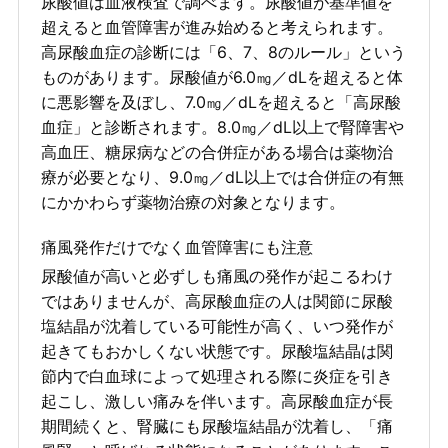
尿酸値は血液検査で調べます。尿酸値が基準値を
超えると血管障害が進み始めると考えられます。
高尿酸血症の診断には「6、7、8のルール」という
ものがあります。尿酸値が6.0㎎／dLを超えると体
に悪影響を及ぼし、7.0㎎／dLを超えると「高尿酸
血症」と診断されます。8.0㎎／dL以上で腎障害や
高血圧、糖尿病などの合併症がある場合は薬物治
療が必要となり、9.0㎎／dL以上では合併症の有無
にかかわらず薬物治療の対象となります。
痛風発作だけでなく血管障害にも注意
尿酸値が高いと必ずしも痛風の発作が起こるわけ
ではありませんが、高尿酸血症の人は関節に尿酸
塩結晶が沈着している可能性が高く、いつ発作が
起きてもおかしくない状態です。尿酸塩結晶は関
節内で白血球によって処理される際に炎症を引き
起こし、激しい痛みを伴います。高尿酸血症が長
期間続くと、腎臓にも尿酸塩結晶が沈着し、「痛