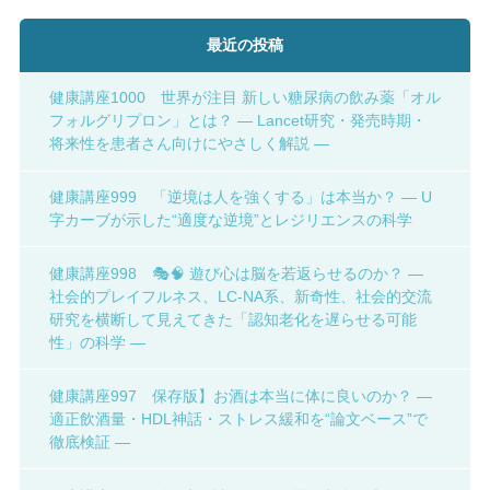
最近の投稿
健康講座1000 世界が注目 新しい糖尿病の飲み薬「オル
フォルグリプロン」とは？ ― Lancet研究・発売時期・
将来性を患者さん向けにやさしく解説 ―
健康講座999 「逆境は人を強くする」は本当か？ ― U
字カーブが示した“適度な逆境”とレジリエンスの科学
健康講座998 🎭🧠 遊び心は脳を若返らせるのか？ ―
社会的プレイフルネス、LC-NA系、新奇性、社会的交流
研究を横断して見えてきた「認知老化を遅らせる可能
性」の科学 ―
健康講座997 保存版】お酒は本当に体に良いのか？ ―
適正飲酒量・HDL神話・ストレス緩和を“論文ベース”で
徹底検証 ―