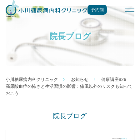
t
予約制
o
g
g
院長ブログ
l
e
n
a
v
i
g
小川糖尿病内科クリニック
お知らせ
健康講座826
a
高尿酸血症の怖さと生活習慣の影響：痛風以外のリスクも知って
t
おこう
i
o
n
院長ブログ
2024.05.24 |
お知らせ