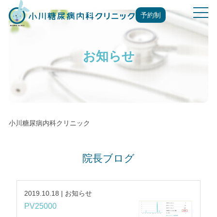
t
予約制
o
g
g
お知らせ
l
e
n
a
v
i
g
小川糖尿病内科クリニック
a
t
i
院長ブログ
o
n
2019.10.18 | お知らせ
PV25000