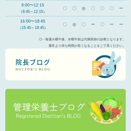
9:00〜12:15
〇
〇
◎
〇
〇
〇
ー
（8:45～12:15）
16:00〜18:45
〇
◎
〇
ー
〇
ー
ー
（15:45～18:45）
◎‥毎週火曜午後、水曜午前は代務医師の診療となります。
通常より待ち時間が長くなることをご了承ください。
院長ブログ
DOCTOR’S BLOG