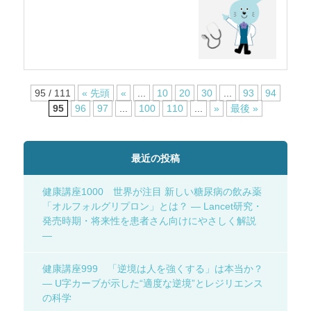
95 / 111
« 先頭
«
...
10
20
30
...
93
94
95
96
97
...
100
110
...
»
最後 »
最近の投稿
健康講座1000 世界が注目 新しい糖尿病の飲み薬
「オルフォルグリプロン」とは？ ― Lancet研究・
発売時期・将来性を患者さん向けにやさしく解説
―
健康講座999 「逆境は人を強くする」は本当か？
― U字カーブが示した“適度な逆境”とレジリエンス
の科学