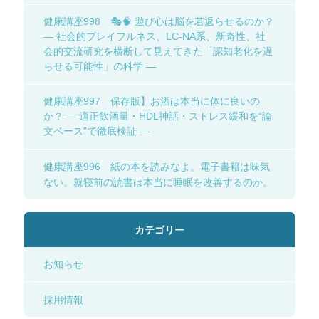
健康講座998 🎭🧠 遊び心は脳を若返らせるのか？
― 社会的プレイフルネス、LC-NA系、新奇性、社
会的交流研究を横断して見えてきた「認知老化を遅
らせる可能性」の科学 ―
健康講座997 保存版】お酒は本当に体に良いの
か？ ― 適正飲酒量・HDL神話・ストレス緩和を“論
文ベース”で徹底検証 ―
健康講座996 紙の本を読みなよ。電子書籍は味気
ない。就寝前の読書は本当に睡眠を改善するのか。
カテゴリー
お知らせ
採用情報