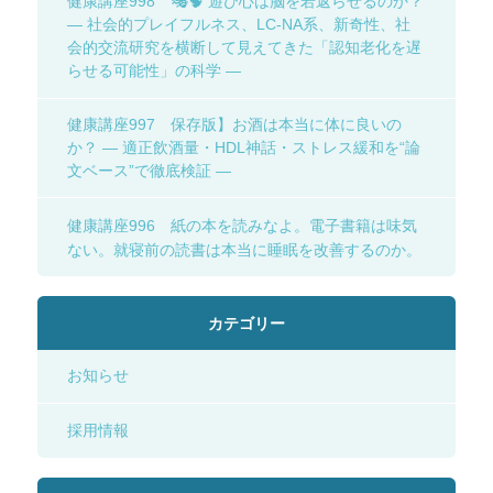
健康講座998 🎭🧠 遊び心は脳を若返らせるのか？
― 社会的プレイフルネス、LC-NA系、新奇性、社
会的交流研究を横断して見えてきた「認知老化を遅
らせる可能性」の科学 ―
健康講座997 保存版】お酒は本当に体に良いの
か？ ― 適正飲酒量・HDL神話・ストレス緩和を“論
文ベース”で徹底検証 ―
健康講座996 紙の本を読みなよ。電子書籍は味気
ない。就寝前の読書は本当に睡眠を改善するのか。
カテゴリー
お知らせ
採用情報