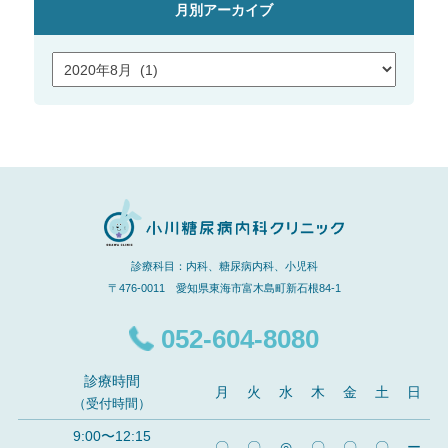
月別アーカイブ
診療科目：内科、糖尿病内科、小児科
〒476-0011 愛知県東海市富木島町新石根84-1
052-604-8080
診療時間
月
火
水
木
金
土
日
（受付時間）
9:00〜12:15
〇
〇
◎
〇
〇
〇
ー