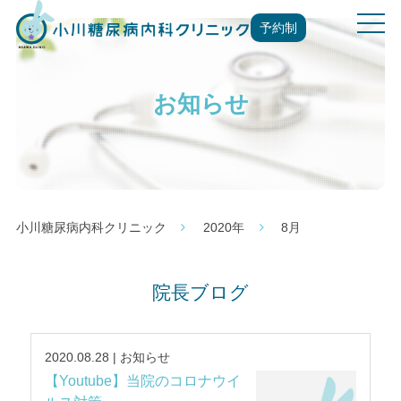
t
予約制
o
g
g
お知らせ
l
e
n
a
v
i
g
小川糖尿病内科クリニック
2020年
8月
a
t
i
院長ブログ
o
n
2020.08.28 | お知らせ
【Youtube】当院のコロナウイ