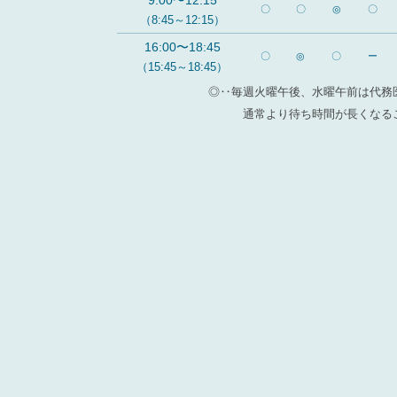
9:00〜12:15
〇
〇
◎
〇
（8:45～12:15）
16:00〜18:45
〇
◎
〇
ー
（15:45～18:45）
◎‥毎週火曜午後、水曜午前は代務
通常より待ち時間が長くなる