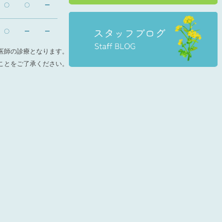
〇
〇
ー
〇
ー
ー
医師の診療となります。
ことをご了承ください。