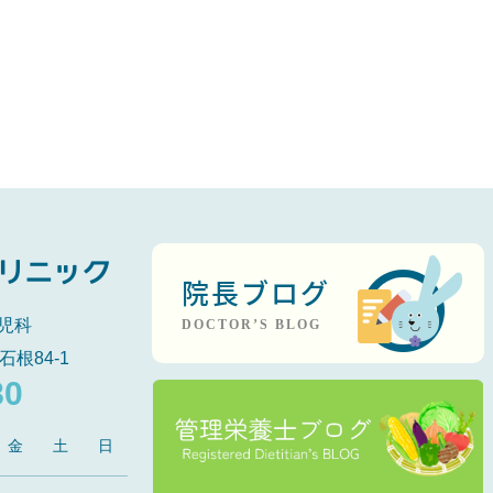
院長ブログ
児科
DOCTOR’S BLOG
石根84-1
80
金
土
日