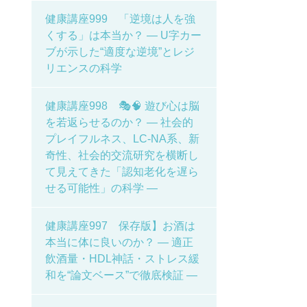
健康講座999 「逆境は人を強
くする」は本当か？ ― U字カー
ブが示した“適度な逆境”とレジ
リエンスの科学
健康講座998 🎭🧠 遊び心は脳
を若返らせるのか？ ― 社会的
プレイフルネス、LC-NA系、新
奇性、社会的交流研究を横断し
て見えてきた「認知老化を遅ら
せる可能性」の科学 ―
健康講座997 保存版】お酒は
本当に体に良いのか？ ― 適正
飲酒量・HDL神話・ストレス緩
和を“論文ベース”で徹底検証 ―