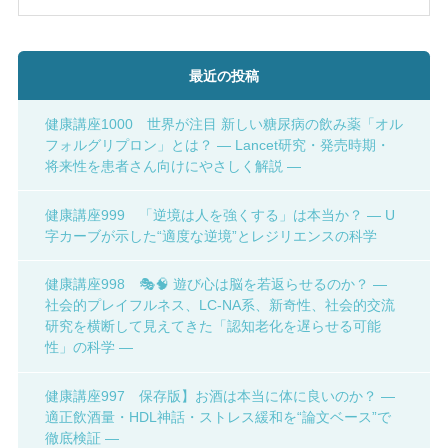
最近の投稿
健康講座1000 世界が注目 新しい糖尿病の飲み薬「オル
フォルグリプロン」とは？ ― Lancet研究・発売時期・
将来性を患者さん向けにやさしく解説 ―
健康講座999 「逆境は人を強くする」は本当か？ ― U
字カーブが示した“適度な逆境”とレジリエンスの科学
健康講座998 🎭🧠 遊び心は脳を若返らせるのか？ ―
社会的プレイフルネス、LC-NA系、新奇性、社会的交流
研究を横断して見えてきた「認知老化を遅らせる可能
性」の科学 ―
健康講座997 保存版】お酒は本当に体に良いのか？ ―
適正飲酒量・HDL神話・ストレス緩和を“論文ベース”で
徹底検証 ―