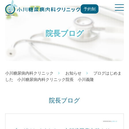
t
予約制
o
g
g
院長ブログ
l
e
n
a
v
i
g
小川糖尿病内科クリニック
お知らせ
ブログはじめま
a
した 小川糖尿病内科クリニック院長 小川義隆
t
i
o
院長ブログ
n
2019.02.04 |
お知らせ