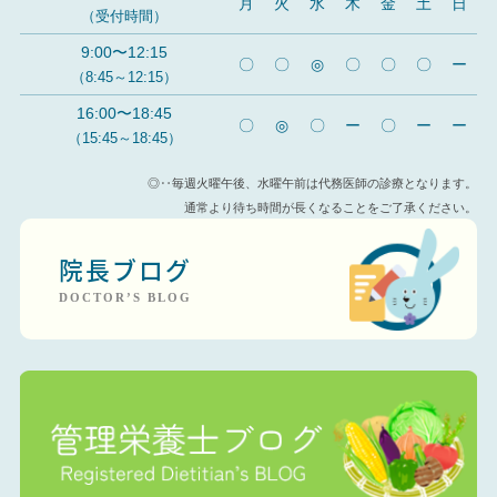
月
火
水
木
金
土
日
（受付時間）
9:00〜12:15
〇
〇
◎
〇
〇
〇
ー
（8:45～12:15）
16:00〜18:45
〇
◎
〇
ー
〇
ー
ー
（15:45～18:45）
◎‥毎週火曜午後、水曜午前は代務医師の診療となります。
通常より待ち時間が長くなることをご了承ください。
院長ブログ
DOCTOR’S BLOG