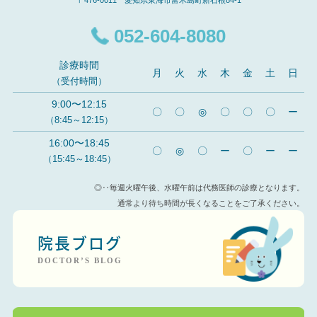
〒476-0011 愛知県東海市富木島町新石根84-1
052-604-8080
診療時間
月
火
水
木
金
土
日
（受付時間）
9:00〜12:15
〇
〇
◎
〇
〇
〇
ー
（8:45～12:15）
16:00〜18:45
〇
◎
〇
ー
〇
ー
ー
（15:45～18:45）
◎‥毎週火曜午後、水曜午前は代務医師の診療となります。
通常より待ち時間が長くなることをご了承ください。
院長ブログ
DOCTOR’S BLOG