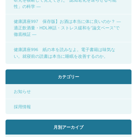
研究を横断して見えてきた「認知老化を遅らせる可能
性」の科学 ―
健康講座997 保存版】お酒は本当に体に良いのか？ ―
適正飲酒量・HDL神話・ストレス緩和を“論文ベース”で
徹底検証 ―
健康講座996 紙の本を読みなよ。電子書籍は味気な
い。就寝前の読書は本当に睡眠を改善するのか。
カテゴリー
お知らせ
採用情報
月別アーカイブ