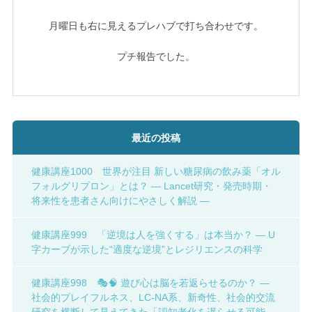
月曜日も右に見えるプレハブで打ち合わせです。
プチ報告でした。
最近の投稿
健康講座1000 世界が注目 新しい糖尿病の飲み薬「オル
フォルグリプロン」とは？ ― Lancet研究・発売時期・
将来性を患者さん向けにやさしく解説 ―
健康講座999 「逆境は人を強くする」は本当か？ ― U
字カーブが示した“適度な逆境”とレジリエンスの科学
健康講座998 🎭🧠 遊び心は脳を若返らせるのか？ ―
社会的プレイフルネス、LC-NA系、新奇性、社会的交流