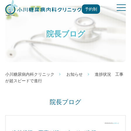
t
予約制
o
g
g
院長ブログ
l
e
n
a
v
i
g
小川糖尿病内科クリニック
お知らせ
進捗状況 工事
a
が超スピードで進行
t
i
o
院長ブログ
n
2019.03.23 |
お知らせ