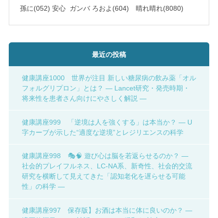
孫に(052) 安心 ガンバ ろおよ(604) 晴れ晴れ(8080)
最近の投稿
健康講座1000 世界が注目 新しい糖尿病の飲み薬「オル
フォルグリプロン」とは？ ― Lancet研究・発売時期・
将来性を患者さん向けにやさしく解説 ―
健康講座999 「逆境は人を強くする」は本当か？ ― U
字カーブが示した“適度な逆境”とレジリエンスの科学
健康講座998 🎭🧠 遊び心は脳を若返らせるのか？ ―
社会的プレイフルネス、LC-NA系、新奇性、社会的交流
研究を横断して見えてきた「認知老化を遅らせる可能
性」の科学 ―
健康講座997 保存版】お酒は本当に体に良いのか？ ―