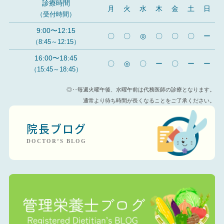
診療時間
月
火
水
木
金
土
日
（受付時間）
9:00〜12:15
〇
〇
◎
〇
〇
〇
ー
（8:45～12:15）
16:00〜18:45
〇
◎
〇
ー
〇
ー
ー
（15:45～18:45）
◎‥毎週火曜午後、水曜午前は代務医師の診療となります。
通常より待ち時間が長くなることをご了承ください。
院長ブログ
DOCTOR’S BLOG