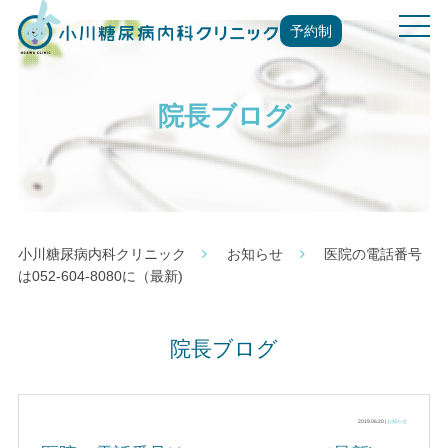
t
予約制
o
g
g
院長ブログ
l
e
n
a
v
i
g
小川糖尿病内科クリニック
お知らせ
医院の電話番号
a
は052-604-8080に（最新)
t
i
o
院長ブログ
n
2019.06.20 |
お知らせ