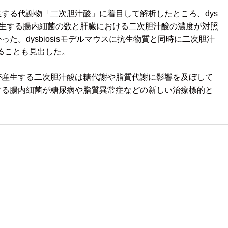
する代謝物「二次胆汁酸」に着目して解析したところ、dys
を産生する腸内細菌の数と肝臓における二次胆汁酸の濃度が対照
た。dysbiosisモデルマウスに抗生物質と同時に二次胆汁
ることも見出した。
が産生する二次胆汁酸は糖代謝や脂質代謝に影響を及ぼして
する腸内細菌が糖尿病や脂質異常症などの新しい治療標的と