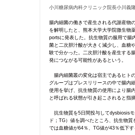
小川糖尿病内科クリニック院長小川義
腸内細菌の働きで産生される代謝産物
を解明したと、熊本大学大学院微生物薬学分
portsに発表した。抗生物質の服用
菌と二次胆汁酸が大きく減少し、血糖
験で分かった。二次胆汁酸を産生する
発につながる可能性があるという。
腸内細菌叢の変化は宿主であるヒトの
グループはプレスリリースの中で腸内
使用を挙げ、抗生物質の使用により腸内細
と呼ばれる状態が引き起こされると指
抗生物質を5日間投与してdysbio
ド；TG）値を調べたところ、抗生物質を
では血糖値が64％、TG値が43％低下