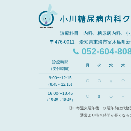
診療科目：内科、糖尿病内科、小
〒476-0011 愛知県東海市富木島町新
052-604-80
診療時間
月
火
水
木
（受付時間）
9:00〜12:15
〇
〇
◎
〇
（8:45～12:15）
16:00〜18:45
〇
◎
〇
ー
（15:45～18:45）
◎‥毎週火曜午後、水曜午前は代務
通常より待ち時間が長くなる