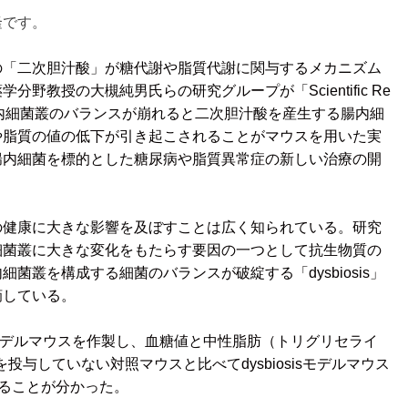
隆です。
の「二次胆汁酸」が糖代謝や脂質代謝に関与するメカニズム
野教授の大槻純男氏らの研究グループが「Scientific Re
で腸内細菌叢のバランスが崩れると二次胆汁酸を産生する腸内細
や脂質の値の低下が引き起こされることがマウスを用いた実
腸内細菌を標的とした糖尿病や脂質異常症の新しい治療の開
健康に大きな影響を及ぼすことは広く知られている。研究
細菌叢に大きな変化をもたらす要因の一つとして抗生物質の
菌叢を構成する細菌のバランスが破綻する「dysbiosis」
摘している。
sisモデルマウスを作製し、血糖値と中性脂肪（トリグリセライ
投与していない対照マウスと比べてdysbiosisモデルマウス
することが分かった。