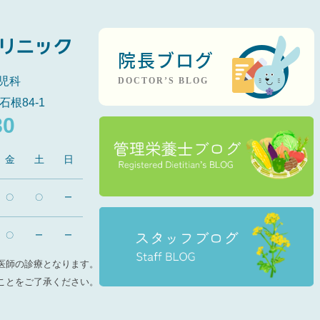
院長ブログ
児科
DOCTOR’S BLOG
石根84-1
80
金
土
日
〇
〇
ー
〇
ー
ー
医師の診療となります。
ことをご了承ください。