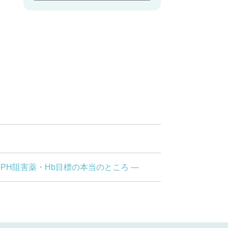
F-PH阻害薬・Hb目標の本当のところ ―