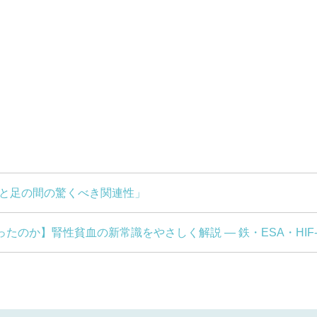
目と足の間の驚くべき関連性」
変わったのか】腎性貧血の新常識をやさしく解説 ― 鉄・ESA・HI