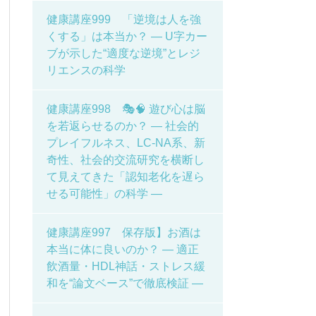
健康講座999 「逆境は人を強
くする」は本当か？ ― U字カー
ブが示した“適度な逆境”とレジ
リエンスの科学
健康講座998 🎭🧠 遊び心は脳
を若返らせるのか？ ― 社会的
プレイフルネス、LC-NA系、新
奇性、社会的交流研究を横断し
て見えてきた「認知老化を遅ら
せる可能性」の科学 ―
健康講座997 保存版】お酒は
本当に体に良いのか？ ― 適正
飲酒量・HDL神話・ストレス緩
和を“論文ベース”で徹底検証 ―