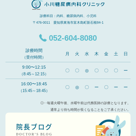
診療科目：内科、糖尿病内科、小児科
〒476-0011 愛知県東海市富木島町新石根84-1
052-604-8080
診療時間
月
火
水
木
金
土
日
（受付時間）
9:00〜12:15
〇
〇
◎
〇
〇
〇
ー
（8:45～12:15）
16:00〜18:45
〇
◎
〇
ー
〇
ー
ー
（15:45～18:45）
◎‥毎週火曜午後、水曜午前は代務医師の診療となります。
通常より待ち時間が長くなることをご了承ください。
院長ブログ
DOCTOR’S BLOG