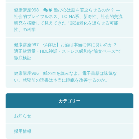
健康講座998 🎭🧠 遊び心は脳を若返らせるのか？ ―
社会的プレイフルネス、LC-NA系、新奇性、社会的交流
研究を横断して見えてきた「認知老化を遅らせる可能
性」の科学 ―
健康講座997 保存版】お酒は本当に体に良いのか？ ―
適正飲酒量・HDL神話・ストレス緩和を“論文ベース”で
徹底検証 ―
健康講座996 紙の本を読みなよ。電子書籍は味気な
い。就寝前の読書は本当に睡眠を改善するのか。
カテゴリー
お知らせ
採用情報