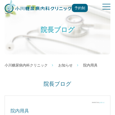
t
予約制
o
g
g
院長ブログ
l
e
n
a
v
i
g
小川糖尿病内科クリニック
お知らせ
院内用具
a
t
i
院長ブログ
o
n
2019.07.24 |
お知らせ
院内用具