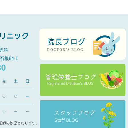
院長ブログ
児科
DOCTOR’S BLOG
石根84-1
80
金
土
日
〇
〇
ー
〇
ー
ー
医師の診療となります。