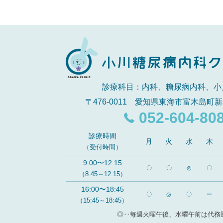
診療科目：内科、糖尿病内科、小
〒476-0011 愛知県東海市富木島町新
052-604-80
診療時間
月
火
水
木
（受付時間）
9:00〜12:15
〇
〇
◎
〇
（8:45～12:15）
16:00〜18:45
〇
◎
〇
ー
（15:45～18:45）
◎‥毎週火曜午後、水曜午前は代務