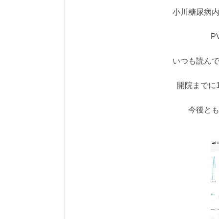
小川糖尿病
P
いつも読ん
開院までに
今後と