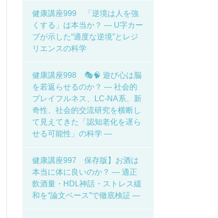
健康講座999 「逆境は人を強
くする」は本当か？ ― U字カー
ブが示した“適度な逆境”とレジ
リエンスの科学
健康講座998 🎭🧠 遊び心は脳
を若返らせるのか？ ― 社会的
プレイフルネス、LC-NA系、新
奇性、社会的交流研究を横断し
て見えてきた「認知老化を遅ら
せる可能性」の科学 ―
健康講座997 保存版】お酒は
本当に体に良いのか？ ― 適正
飲酒量・HDL神話・ストレス緩
和を“論文ベース”で徹底検証 ―