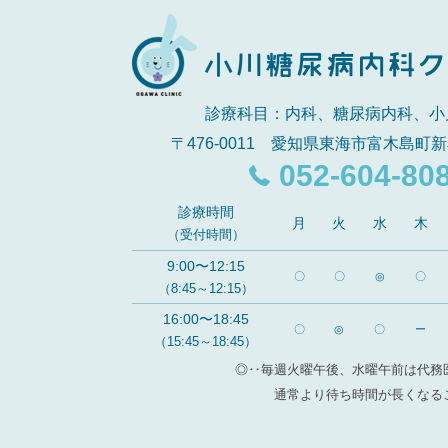
診療科目：内科、糖尿病内科、小
〒476-0011 愛知県東海市富木島町新
052-604-80
診療時間
月
火
水
木
（受付時間）
9:00〜12:15
〇
〇
◎
〇
（8:45～12:15）
16:00〜18:45
〇
◎
〇
ー
（15:45～18:45）
◎‥毎週火曜午後、水曜午前は代務
通常より待ち時間が長くなる