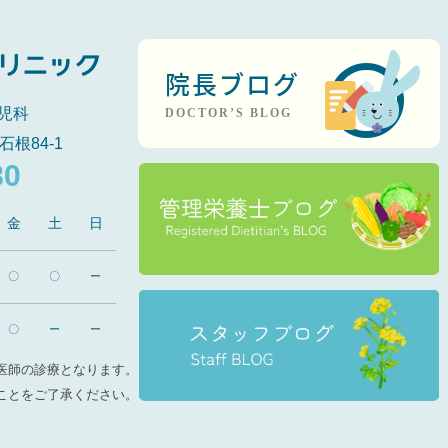
院長ブログ
児科
DOCTOR’S BLOG
石根84-1
80
金
土
日
〇
〇
ー
〇
ー
ー
医師の診療となります。
ことをご了承ください。