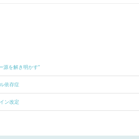
ギー源を解き明かす”
ブル依存症
ライン改定