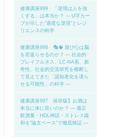
健康講座999 「逆境は人を強
くする」は本当か？ ― U字カー
ブが示した“適度な逆境”とレジ
リエンスの科学
健康講座998 🎭🧠 遊び心は脳
を若返らせるのか？ ― 社会的
プレイフルネス、LC-NA系、新
奇性、社会的交流研究を横断し
て見えてきた「認知老化を遅ら
せる可能性」の科学 ―
健康講座997 保存版】お酒は
本当に体に良いのか？ ― 適正
飲酒量・HDL神話・ストレス緩
和を“論文ベース”で徹底検証 ―