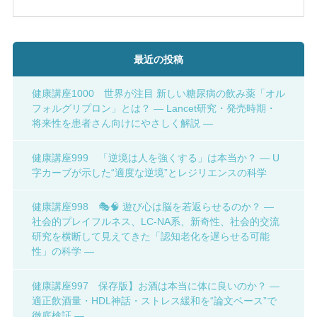
最近の投稿
健康講座1000 世界が注目 新しい糖尿病の飲み薬「オル
フォルグリプロン」とは？ ― Lancet研究・発売時期・
将来性を患者さん向けにやさしく解説 ―
健康講座999 「逆境は人を強くする」は本当か？ ― U
字カーブが示した“適度な逆境”とレジリエンスの科学
健康講座998 🎭🧠 遊び心は脳を若返らせるのか？ ―
社会的プレイフルネス、LC-NA系、新奇性、社会的交流
研究を横断して見えてきた「認知老化を遅らせる可能
性」の科学 ―
健康講座997 保存版】お酒は本当に体に良いのか？ ―
適正飲酒量・HDL神話・ストレス緩和を“論文ベース”で
徹底検証 ―