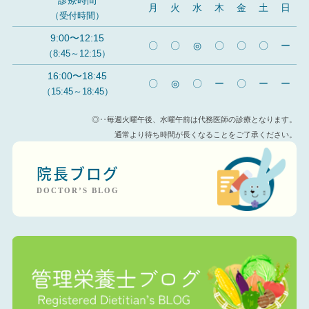
診療時間
月
火
水
木
金
土
日
（受付時間）
9:00〜12:15
〇
〇
◎
〇
〇
〇
ー
（8:45～12:15）
16:00〜18:45
〇
◎
〇
ー
〇
ー
ー
（15:45～18:45）
◎‥毎週火曜午後、水曜午前は代務医師の診療となります。
通常より待ち時間が長くなることをご了承ください。
院長ブログ
DOCTOR’S BLOG