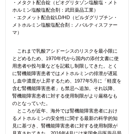
・メタクト配合錠（ピオグリタゾン塩酸塩・メト
ホルミン塩酸塩配合剤：武田薬品工業）
・エクメット配合錠LD/HD（ビルダグリプチン・
メトホルミン塩酸塩配合剤：ノバルティスファー
マ）
これまで乳酸アシドーシスのリスクを最小限に
とどめるため、1970年代から国内の添付文書に使
用患者や投与量などを記載し制限してきた。とく
に腎機能障害患者ではメトホルミンの排泄が遅延
し血中濃度が上昇するため、1977年5月に「軽度を
含む腎機能障害患者」も禁忌へ追加。それ以降、
腎機能障害患者に対する使用制限がより厳格なも
のとなっていた。
ところが近年、海外では腎機能障害患者におけ
るメトホルミンの安全性に関する最新の科学的知
見に基づき、腎機能障害患者に対する使用制限が
見直されてきた。2016年4月には米国食品医薬品局