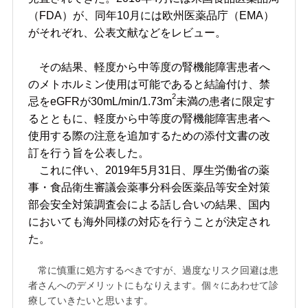
（FDA）が、同年10月には欧州医薬品庁（EMA）
がそれぞれ、公表文献などをレビュー。
その結果、軽度から中等度の腎機能障害患者へ
のメトホルミン使用は可能であると結論付け、禁
2
忌をeGFRが30mL/min/1.73m
未満の患者に限定す
るとともに、軽度から中等度の腎機能障害患者へ
使用する際の注意を追加するための添付文書の改
訂を行う旨を公表した。
これに伴い、2019年5月31日、厚生労働省の薬
事・食品衛生審議会薬事分科会医薬品等安全対策
部会安全対策調査会による話し合いの結果、国内
においても海外同様の対応を行うことが決定され
た。
常に慎重に処方するべきですが、過度なリスク回避は患
者さんへのデメリットにもなりえます。個々にあわせて診
療していきたいと思います。