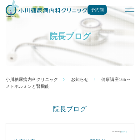
t
予約制
o
g
g
院長ブログ
l
e
n
a
v
i
g
小川糖尿病内科クリニック
お知らせ
健康講座165～
a
メトホルミンと腎機能
t
i
o
院長ブログ
n
2019.12.13 |
お知らせ