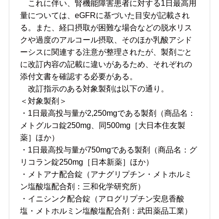
これに伴い、腎機能障害患者に対する1日最高用
量については、eGFRに基づいた目安が記載され
る。また、経口摂取が困難な場合などの脱水リス
クや過度のアルコール摂取、そのほか乳酸アシド
ーシスに関連する注意が整理されたが、製剤ごと
に改訂内容の記載に違いがあるため、それぞれの
添付文書を確認する必要がある。
改訂指示のある対象製剤は以下の通り。
＜対象製剤＞
・1日最高投与量が2,250mgである製剤（商品名：
メトグルコ錠250mg、同500mg［大日本住友製
薬］ほか）
・1日最高投与量が750mgである製剤（商品名：グ
リコラン錠250mg［日本新薬］ほか）
・メトアナ配合錠（アナグリプチン・メトホルミ
ン塩酸塩配合剤：三和化学研究所）
・イニシンク配合錠（アログリプチン安息香酸
塩・メトホルミン塩酸塩配合剤：武田薬品工業）