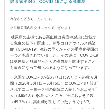
健康講座346 COVID-19による高血糖
みなさんどうもこんにちは。
小川糖尿病内科クリニックでございます。
糖尿病の主徴である高血糖は炎症や感染に対抗す
る免疫の低下と関連し、新型コロナウイルス感染
症（COVID-19）流行の早くからその重症化要因の
一つと認識されていました。その逆に、COVID-19
は糖尿病と無縁だった人の高血糖と関連すること
も最近になって知られるようになっています。
米国でCOVID-19が流行りはじめたころの数ヵ月
間（2020年3月1日～5月15日）にCOVID-19と診断
されてニューヨーク州の病院に入院したおよそ4千
人（3,854人）を調べたところ、実におよそ半数
1,2)
（49.7％）に高血糖が生じていたようです
。