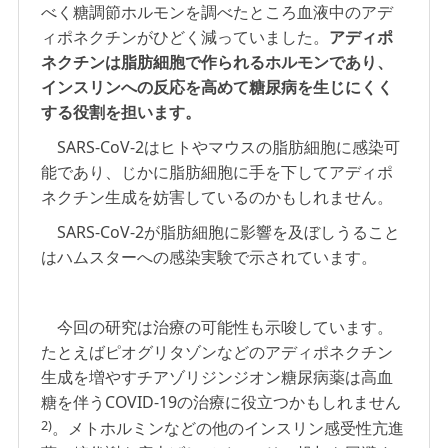
べく糖調節ホルモンを調べたところ血液中のアデ
ィポネクチンがひどく減っていました。
アディポ
ネクチンは脂肪細胞で作られるホルモンであり、
インスリンへの反応を高めて糖尿病を生じにくく
する役割を担います。
SARS-CoV-2はヒトやマウスの脂肪細胞に感染可
能であり、じかに脂肪細胞に手を下してアディポ
ネクチン生成を妨害しているのかもしれません。
SARS-CoV-2が脂肪細胞に影響を及ぼしうること
はハムスターへの感染実験で示されています。
今回の研究は治療の可能性も示唆しています。
たとえばピオグリタゾンなどのアディポネクチン
生成を増やすチアゾリジンジオン糖尿病薬は高血
糖を伴うCOVID-19の治療に役立つかもしれません
2)
。メトホルミンなどの他のインスリン感受性亢進