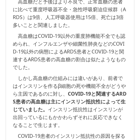
高血糖だと予後はより不良で、正常血糖の患者
に比べて重度呼吸器不全・急性呼吸窮迫症候群（A
RDS）は9倍、人工呼吸器使用は15倍、死亡は3倍
多いことと関連しました。
高血糖はCOVID-19以外の重度肺機能不全でも認
められ、インフルエンザや細菌性肺炎などのCOVI
D-19以外の病態によるARDS患者とCOVID-19と関
連するARDS患者の高血糖の割合は似たようなもの
でした。
しかし高血糖の仕組みには違いがあり、前者で
はインスリンを作るβ細胞の死や機能不全がどうや
ら主因であるのに対し、
COVID-19と関連するARD
S患者の高血糖は主にインスリン抵抗性によって生
じていました。
インスリン抵抗性はインスリンが
出回っているにもかかわらずそれに反応できなく
なることで生じます。
COVID-19患者のインスリン抵抗性の原因を探る