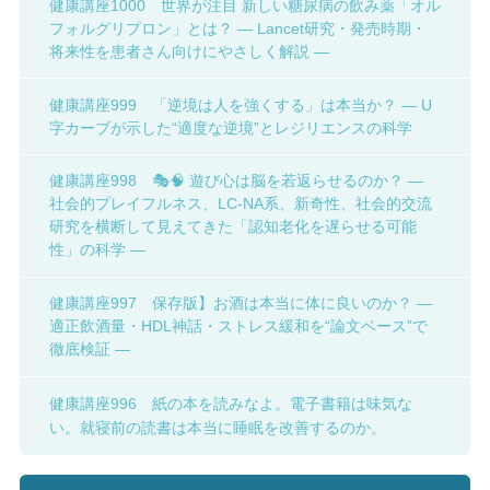
健康講座1000 世界が注目 新しい糖尿病の飲み薬「オル
フォルグリプロン」とは？ ― Lancet研究・発売時期・
将来性を患者さん向けにやさしく解説 ―
健康講座999 「逆境は人を強くする」は本当か？ ― U
字カーブが示した“適度な逆境”とレジリエンスの科学
健康講座998 🎭🧠 遊び心は脳を若返らせるのか？ ―
社会的プレイフルネス、LC-NA系、新奇性、社会的交流
研究を横断して見えてきた「認知老化を遅らせる可能
性」の科学 ―
健康講座997 保存版】お酒は本当に体に良いのか？ ―
適正飲酒量・HDL神話・ストレス緩和を“論文ベース”で
徹底検証 ―
健康講座996 紙の本を読みなよ。電子書籍は味気な
い。就寝前の読書は本当に睡眠を改善するのか。