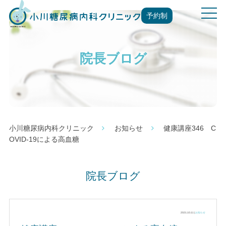
t
予約制
o
g
g
院長ブログ
l
e
n
a
v
i
g
小川糖尿病内科クリニック
お知らせ
健康講座346 C
a
OVID-19による高血糖
t
i
o
院長ブログ
n
2021.10.11 |
お知らせ