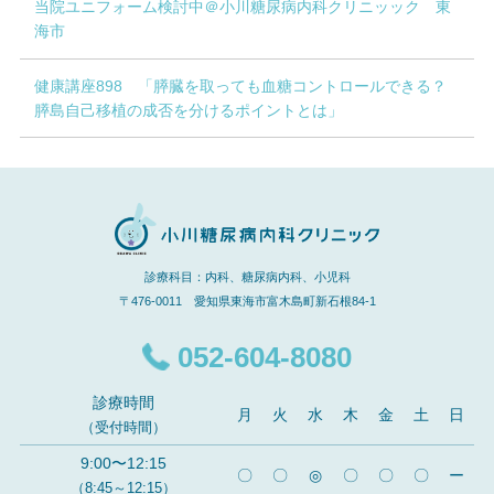
当院ユニフォーム検討中＠小川糖尿病内科クリニッック 東
海市
健康講座898 「膵臓を取っても血糖コントロールできる？
膵島自己移植の成否を分けるポイントとは」
診療科目：内科、糖尿病内科、小児科
〒476-0011 愛知県東海市富木島町新石根84-1
052-604-8080
診療時間
月
火
水
木
金
土
日
（受付時間）
9:00〜12:15
〇
〇
◎
〇
〇
〇
ー
（8:45～12:15）