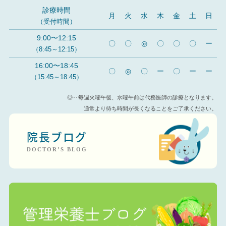
診療時間
月
火
水
木
金
土
日
（受付時間）
9:00〜12:15
〇
〇
◎
〇
〇
〇
ー
（8:45～12:15）
16:00〜18:45
〇
◎
〇
ー
〇
ー
ー
（15:45～18:45）
◎‥毎週火曜午後、水曜午前は代務医師の診療となります。
通常より待ち時間が長くなることをご了承ください。
院長ブログ
DOCTOR’S BLOG