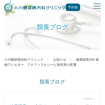
t
予約制
o
g
g
院長ブログ
l
e
n
a
v
i
g
小川糖尿病内科クリニック
お知らせ
健康講座268 食
a
物アレルギー アナフィラキシーと致死率の変遷
t
i
o
院長ブログ
n
2021.08.29 |
お知らせ