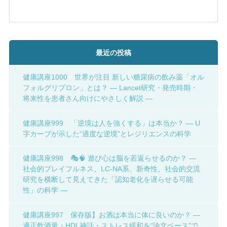
最近の投稿
健康講座1000 世界が注目 新しい糖尿病の飲み薬「オル
フォルグリプロン」とは？ ― Lancet研究・発売時期・
将来性を患者さん向けにやさしく解説 ―
健康講座999 「逆境は人を強くする」は本当か？ ― U
字カーブが示した“適度な逆境”とレジリエンスの科学
健康講座998 🎭🧠 遊び心は脳を若返らせるのか？ ―
社会的プレイフルネス、LC-NA系、新奇性、社会的交流
研究を横断して見えてきた「認知老化を遅らせる可能
性」の科学 ―
健康講座997 保存版】お酒は本当に体に良いのか？ ―
適正飲酒量・HDL神話・ストレス緩和を“論文ベース”で