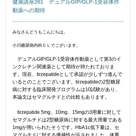
健康講座261 デュアルGIP/GLP-1受容体作
動薬への期待
みなさんどうもこんにちは。
小川糖尿病内科ＣＬでございます。
デュアルGIP/GLP-1受容体作動薬として第3のイ
ンクレチン関連薬として期待が持たれておりま
す。現在、tirzepatideとして承認が少しずつ進んで
いるとのことでございます。tirzepatideの2型糖尿
病に対する臨床開発プログラムは10試験があり、
本論文はセマグルチドとの比較もあります。
tirzepatide 5mg、10mg、15mgの3用量に対して
セマグルチドは2型糖尿病に対する最大用量である
1mgが用いられたそうです。HbA1c低下量は、セ
マグルチドに対する優越性が示されました。体重