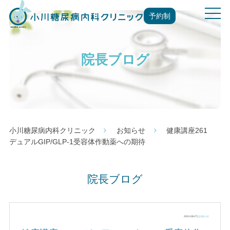
t
予約制
o
g
g
院長ブログ
l
e
n
a
v
i
g
小川糖尿病内科クリニック
お知らせ
健康講座261
a
デュアルGIP/GLP-1受容体作動薬への期待
t
i
o
院長ブログ
n
2021.08.27 |
お知らせ