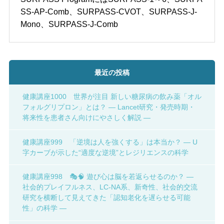
SS-AP-Comb、SURPASS-CVOT、SURPASS-J-
Mono、SURPASS-J-Comb
最近の投稿
健康講座1000 世界が注目 新しい糖尿病の飲み薬「オル
フォルグリプロン」とは？ ― Lancet研究・発売時期・
将来性を患者さん向けにやさしく解説 ―
健康講座999 「逆境は人を強くする」は本当か？ ― U
字カーブが示した“適度な逆境”とレジリエンスの科学
健康講座998 🎭🧠 遊び心は脳を若返らせるのか？ ―
社会的プレイフルネス、LC-NA系、新奇性、社会的交流
研究を横断して見えてきた「認知老化を遅らせる可能
性」の科学 ―