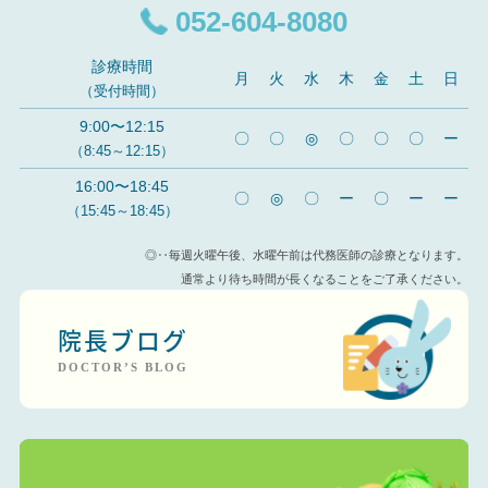
052-604-8080
診療時間
月
火
水
木
金
土
日
（受付時間）
9:00〜12:15
〇
〇
◎
〇
〇
〇
ー
（8:45～12:15）
16:00〜18:45
〇
◎
〇
ー
〇
ー
ー
（15:45～18:45）
◎‥毎週火曜午後、水曜午前は代務医師の診療となります。
通常より待ち時間が長くなることをご了承ください。
院長ブログ
DOCTOR’S BLOG