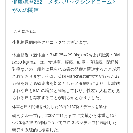
健康講座252 メタボリックシンドロームと
がんの関連
こんにちは。
小川糖尿病内科クリニックでございます。
体重超過（過体重：BMI 25～29.9kg/m2および肥満：BM
I≧30 kg/m2）は、食道癌、膵癌、結腸・直腸癌、閉経後
乳癌などの一般的に見られる癌の発症と関連することが示
されております。今回、英国Manchester大学が行った28
万例を超える癌患者を対象としたメタ解析により、比較的
まれな癌もBMIの増加と関連しており、性差や人種差が見
られる癌も存在することが明らかとなりました。
体重と癌の関連を検討した28万2,137例のデータを解析
研究グループは、2007年11月までに文献から体重と15部
位20種の癌の関連についてプロスペクティブに検討した
研究を系統的に検索した。