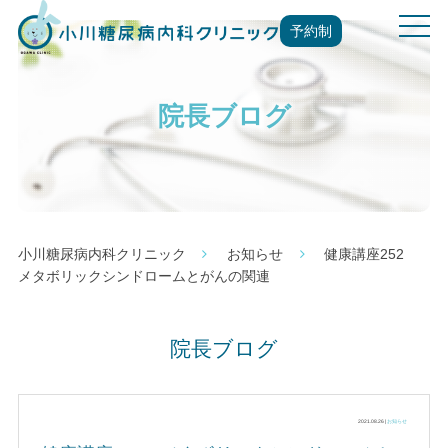
t
予約制
o
g
g
院長ブログ
l
e
n
a
v
i
g
小川糖尿病内科クリニック
お知らせ
健康講座252
a
メタボリックシンドロームとがんの関連
t
i
o
院長ブログ
n
2021.08.26 |
お知らせ