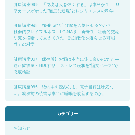
健康講座999 「逆境は人を強くする」は本当か？ ― U
字カーブが示した“適度な逆境”とレジリエンスの科学
健康講座998 🎭🧠 遊び心は脳を若返らせるのか？ ―
社会的プレイフルネス、LC-NA系、新奇性、社会的交流
研究を横断して見えてきた「認知老化を遅らせる可能
性」の科学 ―
健康講座997 保存版】お酒は本当に体に良いのか？ ―
適正飲酒量・HDL神話・ストレス緩和を“論文ベース”で
徹底検証 ―
健康講座996 紙の本を読みなよ。電子書籍は味気な
い。就寝前の読書は本当に睡眠を改善するのか。
カテゴリー
お知らせ