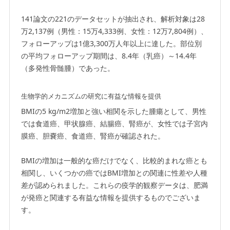
141論文の221のデータセットが抽出され、解析対象は28
万2,137例（男性：15万4,333例、女性：12万7,804例）、
フォローアップは1億3,300万人年以上に達した。部位別
の平均フォローアップ期間は、8.4年（乳癌）～14.4年
（多発性骨髄腫）であった。
生物学的メカニズムの研究に有益な情報を提供
BMIの5 kg/m2増加と強い相関を示した腫瘍として、男性
では食道癌、甲状腺癌、結腸癌、腎癌が、女性では子宮内
膜癌、胆嚢癌、食道癌、腎癌が確認された。
BMIの増加は一般的な癌だけでなく、比較的まれな癌とも
相関し、いくつかの癌ではBMI増加との関連に性差や人種
差が認められました。これらの疫学的観察データは、肥満
が発癌と関連する有益な情報を提供するものでございま
す。