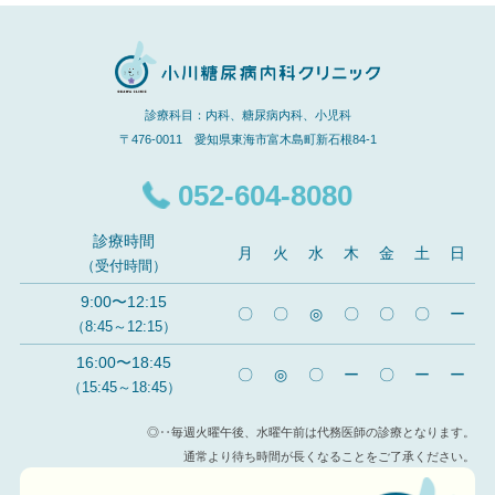
診療科目：内科、糖尿病内科、小児科
〒476-0011 愛知県東海市富木島町新石根84-1
052-604-8080
診療時間
月
火
水
木
金
土
日
（受付時間）
9:00〜12:15
〇
〇
◎
〇
〇
〇
ー
（8:45～12:15）
16:00〜18:45
〇
◎
〇
ー
〇
ー
ー
（15:45～18:45）
◎‥毎週火曜午後、水曜午前は代務医師の診療となります。
通常より待ち時間が長くなることをご了承ください。