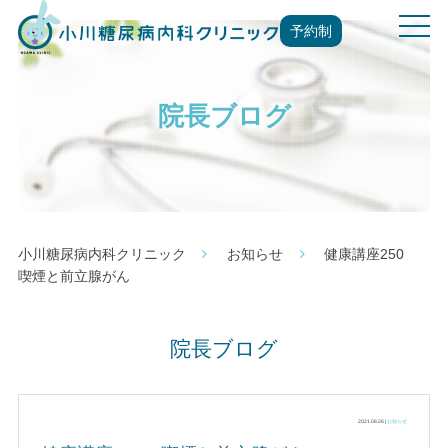
t
予約制
o
g
g
院長ブログ
l
e
n
a
v
i
g
小川糖尿病内科クリニック
お知らせ
健康講座250
a
喫煙と前立腺がん
t
i
o
院長ブログ
n
2021.08.26 |
お知らせ