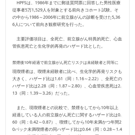
HPFSは、1986年までに郵送質問票に回答した男性医療
従事者5万1,529人を対象とする前向きコホート試験。そ
の中から1986～2006年に前立腺がんの診断を受けた5,36
6人について前向き観察研究を行った。
主要評価項目は、全死亡、前立腺がん特異的死亡、心血
管疾患死亡と生化学的再発のハザード比とした。
禁煙後10年経過で前立腺がん死亡リスクは未経験者と同等に
現喫煙者は、喫煙未経験者に比べ、生化学的再発リスクも
大きく、ハザード比は1.61（同：1.16～2.22）、全死亡の
ハザード比は2.28（同：1.87～2.80）、心血管疾患死は2.
13（同：1.39～3.26）だった。
また、現喫煙者との比較で、禁煙をしてから10年以上
経過している人の前立腺がん死亡に関するハザード比は0.
60（同：0.42～0.87）、喫煙してから10年未満かつ年間2
0パック未満喫煙者の同ハザード比は0.64（同：0.28～1.4