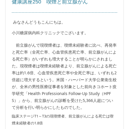
健康講座250 喫煙と前立腺がん
みなさんどうもこんにちは。
小川糖尿病内科クリニックでございます。
前立腺がんで現喫煙者は、喫煙未経験者に比べ、再発率
と死亡率（全死亡率、心血管疾患死亡率、前立腺がんによ
る死亡率）がいずれも増大することが明らかにされまし
た。現喫煙者は喫煙未経験者より、前立腺がんによる死亡
率は約1.6倍、心血管疾患死亡率や全死亡率は、いずれも2
倍超に増大するという。米国・ハーバード大学公衆衛生校
が、全米の男性医療従事者を対象とした前向きコホート疫
学研究「Health Professionals Follow-Up Study（HPF
S）」から、前立腺がんの診断を受けた5,366人超につい
て分析を行い明らかにしたものでした。
臨床ステージT1～T3の現喫煙者、前立腺がんによる死亡は喫
煙未経験者の1.8倍