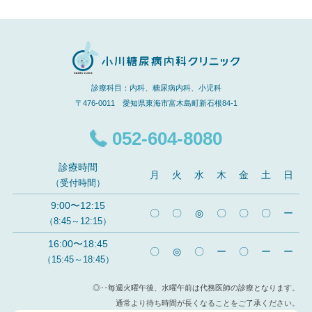
診療科目：内科、糖尿病内科、小児科
〒476-0011 愛知県東海市富木島町新石根84-1
052-604-8080
診療時間
月
火
水
木
金
土
日
（受付時間）
9:00〜12:15
〇
〇
◎
〇
〇
〇
ー
（8:45～12:15）
16:00〜18:45
〇
◎
〇
ー
〇
ー
ー
（15:45～18:45）
◎‥毎週火曜午後、水曜午前は代務医師の診療となります。
通常より待ち時間が長くなることをご了承ください。