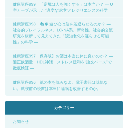
健康講座999 「逆境は人を強くする」は本当か？ ― U
字カーブが示した“適度な逆境”とレジリエンスの科学
健康講座998 🎭🧠 遊び心は脳を若返らせるのか？ ―
社会的プレイフルネス、LC-NA系、新奇性、社会的交流
研究を横断して見えてきた「認知老化を遅らせる可能
性」の科学 ―
健康講座997 保存版】お酒は本当に体に良いのか？ ―
適正飲酒量・HDL神話・ストレス緩和を“論文ベース”で
徹底検証 ―
健康講座996 紙の本を読みなよ。電子書籍は味気な
い。就寝前の読書は本当に睡眠を改善するのか。
カテゴリー
お知らせ