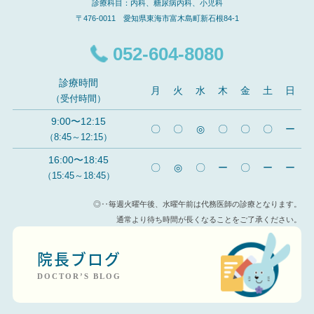
診療科目：内科、糖尿病内科、小児科
〒476-0011 愛知県東海市富木島町新石根84-1
052-604-8080
診療時間
月
火
水
木
金
土
日
（受付時間）
9:00〜12:15
〇
〇
◎
〇
〇
〇
ー
（8:45～12:15）
16:00〜18:45
〇
◎
〇
ー
〇
ー
ー
（15:45～18:45）
◎‥毎週火曜午後、水曜午前は代務医師の診療となります。
通常より待ち時間が長くなることをご了承ください。
院長ブログ
DOCTOR’S BLOG