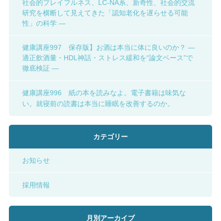
社会的プレイフルネス、LC-NA系、新奇性、社会的交流
研究を横断して見えてきた「認知老化を遅らせる可能
性」の科学 ―
健康講座997 保存版】お酒は本当に体に良いのか？ ―
適正飲酒量・HDL神話・ストレス緩和を“論文ベース”で
徹底検証 ―
健康講座996 紙の本を読みなよ。電子書籍は味気な
い。就寝前の読書は本当に睡眠を改善するのか。
カテゴリー
お知らせ
採用情報
月別アーカイブ