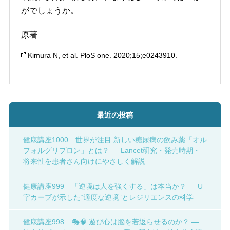
がでしょうか。
原著
Kimura N, et al. PloS one. 2020;15;e0243910.
最近の投稿
健康講座1000 世界が注目 新しい糖尿病の飲み薬「オル
フォルグリプロン」とは？ ― Lancet研究・発売時期・
将来性を患者さん向けにやさしく解説 ―
健康講座999 「逆境は人を強くする」は本当か？ ― U
字カーブが示した“適度な逆境”とレジリエンスの科学
健康講座998 🎭🧠 遊び心は脳を若返らせるのか？ ―