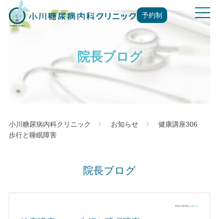
t
予約制
o
g
g
院長ブログ
l
e
n
a
v
i
g
小川糖尿病内科クリニック
お知らせ
健康講座306
a
歩行と睡眠障害
t
i
o
院長ブログ
n
2021.09.09 |
お知らせ