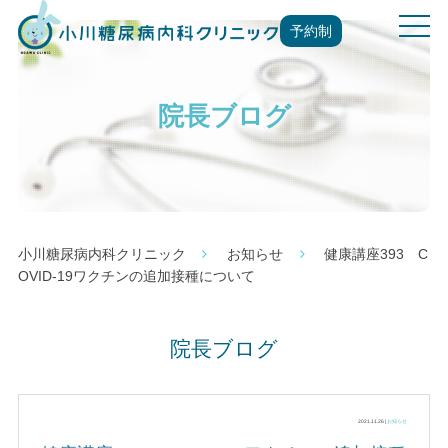
t
予約制
o
g
g
院長ブログ
l
e
n
a
v
i
g
小川糖尿病内科クリニック
お知らせ
健康講座393 C
a
OVID-19ワクチンの追加接種について
t
i
o
院長ブログ
n
2021.11.26 |
お知らせ