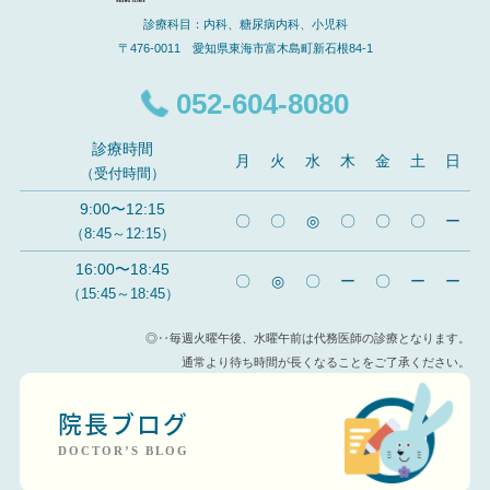
診療科目：内科、糖尿病内科、小児科
〒476-0011 愛知県東海市富木島町新石根84-1
052-604-8080
診療時間
月
火
水
木
金
土
日
（受付時間）
9:00〜12:15
〇
〇
◎
〇
〇
〇
ー
（8:45～12:15）
16:00〜18:45
〇
◎
〇
ー
〇
ー
ー
（15:45～18:45）
◎‥毎週火曜午後、水曜午前は代務医師の診療となります。
通常より待ち時間が長くなることをご了承ください。
院長ブログ
DOCTOR’S BLOG