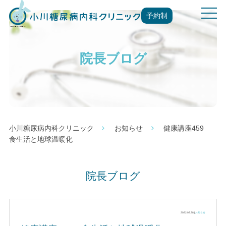
t
予約制
o
g
g
院長ブログ
l
e
n
a
v
i
g
小川糖尿病内科クリニック
お知らせ
健康講座459
a
食生活と地球温暖化
t
i
o
院長ブログ
n
2022.02.28 |
お知らせ