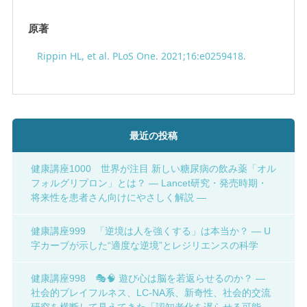
原著
Rippin HL, et al. PLoS One. 2021;16:e0259418.
最近の投稿
健康講座1000 世界が注目 新しい糖尿病の飲み薬「オル
フォルグリプロン」とは？ ― Lancet研究・発売時期・
将来性を患者さん向けにやさしく解説 ―
健康講座999 「逆境は人を強くする」は本当か？ ― U
字カーブが示した“適度な逆境”とレジリエンスの科学
健康講座998 🎭🧠 遊び心は脳を若返らせるのか？ ―
社会的プレイフルネス、LC-NA系、新奇性、社会的交流