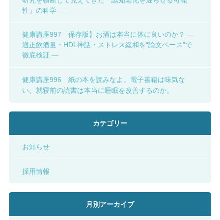
研究を横断して見えてきた「認知老化を遅らせる可能
性」の科学 ―
健康講座997 保存版】お酒は本当に体に良いのか？ ―
適正飲酒量・HDL神話・ストレス緩和を“論文ベース”で
徹底検証 ―
健康講座996 紙の本を読みなよ。電子書籍は味気な
い。就寝前の読書は本当に睡眠を改善するのか。
カテゴリー
お知らせ
採用情報
月別アーカイブ