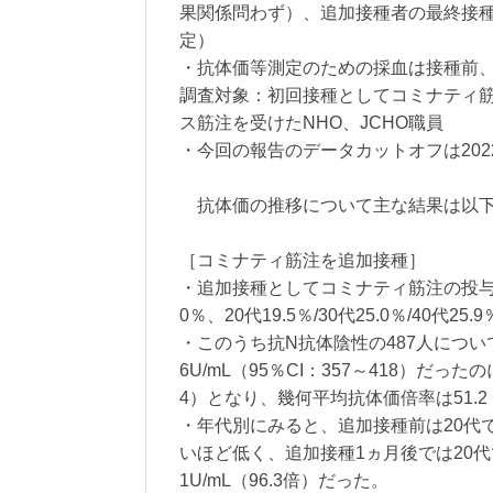
果関係問わず）、追加接種者の最終接種1
定）
・抗体価等測定のための採血は接種前、1
調査対象：初回接種としてコミナティ
ス筋注を受けたNHO、JCHO職員
・今回の報告のデータカットオフは202
抗体価の推移について主な結果は以下
［コミナティ筋注を追加接種］
・追加接種としてコミナティ筋注の投与を受け
0％、20代19.5％/30代25.0％/40代25.
・このうち抗N抗体陰性の487人につ
6U/mL（95％CI：357～418）だったのに
4）となり、幾何平均抗体価倍率は51.2（
・年代別にみると、追加接種前は20代で63
いほど低く、追加接種1ヵ月後では20代で22
1U/mL（96.3倍）だった。