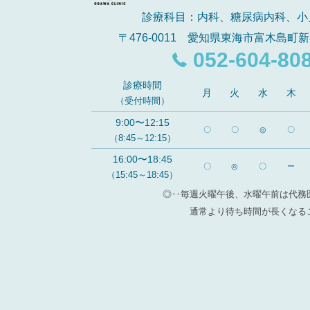
診療科目：内科、糖尿病内科、小
〒476-0011 愛知県東海市富木島町新
052-604-80
診療時間
月
火
水
木
（受付時間）
9:00〜12:15
〇
〇
◎
〇
（8:45～12:15）
16:00〜18:45
〇
◎
〇
ー
（15:45～18:45）
◎‥毎週火曜午後、水曜午前は代務
通常より待ち時間が長くなる