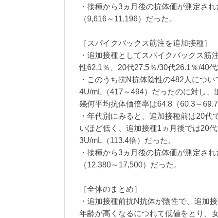
・接種から3ヵ月後の抗体価が測定された4
（9,616～11,196）だった。
［スパイクバックス筋注を追加接種］
・追加接種としてスパイクバックス筋注の投
性62.1％、20代27.5％/30代26.1％/40
・このうち抗N抗体陰性の482人につ
4U/mL（417～494）だったのに対し、追加
幾何平均抗体価倍率は64.8（60.3～69
・年代別にみると、追加接種前は20代で70
いほど低く、追加接種1ヵ月後では20代で32
3U/mL（113.4倍）だった。
・接種から3ヵ月後の抗体価が測定された9
（12,380～17,500）だった。
［全体のまとめ］
・追加接種前抗N抗体が陰性で、追加接
年齢が高くなるにつれて低値をとり、女