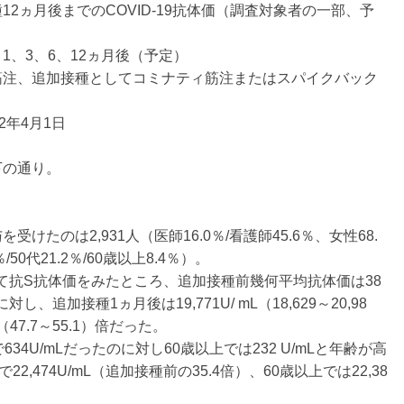
2ヵ月後までのCOVID-19抗体価（調査対象者の一部、予
、3、6、12ヵ月後（予定）
筋注、追加接種としてコミナティ筋注またはスパイクバック
2年4月1日
の通り。
たのは2,931人（医師16.0％/看護師45.6％、女性68.
9％/50代21.2％/60歳以上8.4％）。
いて抗S抗体価をみたところ、追加接種前幾何平均抗体価は38
対し、追加接種1ヵ月後は19,771U/ mL（18,629～20,98
47.7～55.1）倍だった。
4U/mLだったのに対し60歳以上では232 U/mLと年齢が高
,474U/mL（追加接種前の35.4倍）、60歳以上では22,38