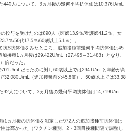
40人について、3ヵ月後の幾何平均抗体価は10,376U/mL
与を受けたのは890人（医師13.9％/看護師41.2％、女
代23.7％/50代17.5％/60歳以上5.1％）。
いて抗S抗体価をみたところ、追加接種前幾何平均抗体価は45
接種1ヵ月後は29,422U/mL（27,495～31,483）となり、
.7）倍だった。
1U/mLだったのに対し60歳以上では294 U/mLと年齢が高
,080U/mL（追加接種前の45.8倍）、60歳以上では33,38
2人について、3ヵ月後の幾何平均抗体価は14,719U/mL
種1ヵ月後の抗体価を測定した972人の追加接種前抗体価は
性は高かった（ワクチン種別、2・3回目接種間隔で調整し