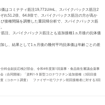
はコミナティ筋注19,771U/mL、スパイクバックス筋注2
れぞれ51.2倍、64.8倍で、スパイクバックス筋注の方が高か
よび接種間隔を調整した重回帰分析で、スパイクバックス筋
た。
ィ筋注、スパイクバックス筋注とも追加接種1ヵ月後の抗体価
増加し、結果として1ヵ月後の幾何平均抗体価は年齢ごとの差
ン分科会副反応検討部会、令和4年度第1回薬事・食品衛生審議会薬事
会（合同開催）「資料1-9 新型コロナワクチン追加接種（3回目接
査（コホート調査） ファイザー社ワクチン初回接種者に対する3回