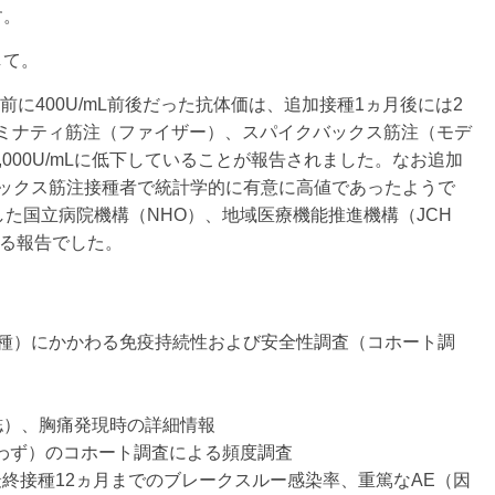
す。
して。
前に400U/mL前後だった抗体価は、追加接種1ヵ月後には2
はコミナティ筋注（ファイザー）、スパイクバックス筋注（モデ
,000U/mLに低下していることが報告されました。なお追加
バックス筋注接種者で統計学的に有意に高値であったようで
した国立病院機構（NHO）、地域医療機能推進機構（JCH
よる報告でした。
接種）にかかわる免疫持続性および安全性調査（コホート調
誌）、胸痛発現時の詳細情報
わず）のコホート調査による頻度調査
の最終接種12ヵ月までのブレークスルー感染率、重篤なAE（因