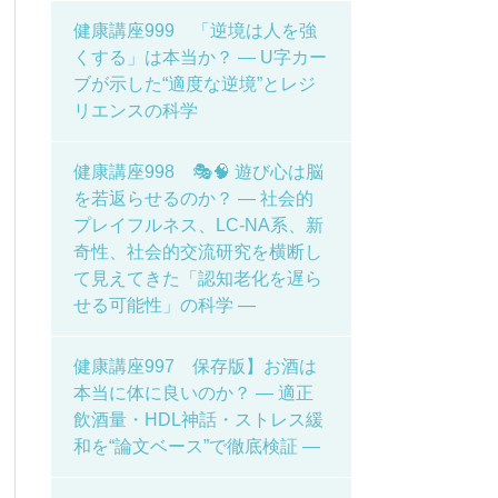
健康講座999 「逆境は人を強
くする」は本当か？ ― U字カー
ブが示した“適度な逆境”とレジ
リエンスの科学
健康講座998 🎭🧠 遊び心は脳
を若返らせるのか？ ― 社会的
プレイフルネス、LC-NA系、新
奇性、社会的交流研究を横断し
て見えてきた「認知老化を遅ら
せる可能性」の科学 ―
健康講座997 保存版】お酒は
本当に体に良いのか？ ― 適正
飲酒量・HDL神話・ストレス緩
和を“論文ベース”で徹底検証 ―